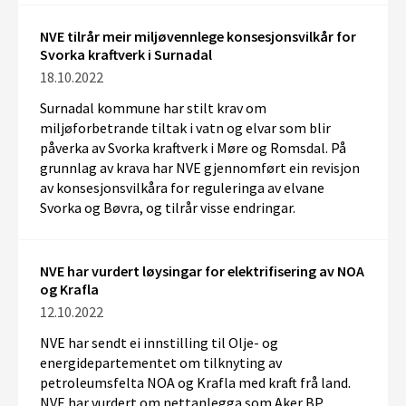
NVE tilrår meir miljøvennlege konsesjonsvilkår for
Svorka kraftverk i Surnadal
18.10.2022
Surnadal kommune har stilt krav om
miljøforbetrande tiltak i vatn og elvar som blir
påverka av Svorka kraftverk i Møre og Romsdal. På
grunnlag av krava har NVE gjennomført ein revisjon
av konsesjonsvilkåra for reguleringa av elvane
Svorka og Bøvra, og tilrår visse endringar.
NVE har vurdert løysingar for elektrifisering av NOA
og Krafla
12.10.2022
NVE har sendt ei innstilling til Olje- og
energidepartementet om tilknyting av
petroleumsfelta NOA og Krafla med kraft frå land.
NVE har vurdert om nettanlegga som Aker BP,