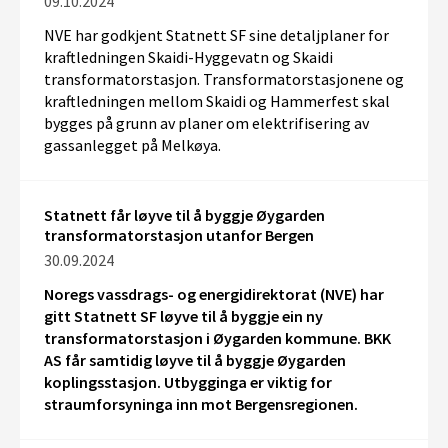
09.10.2024
NVE har godkjent Statnett SF sin
e
detaljplan
er
for
kraftledning
en
Skaidi-Hyggevatn og
Skaidi
transformatorstasjon. Transformatorstasjonen
e og
kraftledningen
mellom Skaidi og Hammerfest skal
bygges på grunn av planer om elektrifisering av
gassanlegget på Melkøya.
Statnett får løyve til å byggje Øygarden
transformatorstasjon utanfor Bergen
30.09.2024
Noregs vassdrags- og energidirektorat (NVE) har
gitt Statnett SF løyve til å byggje ein ny
transformatorstasjon i Øygarden kommune. BKK
AS får samtidig løyve til å byggje Øygarden
koplingsstasjon. Utbygginga er viktig for
straumforsyninga inn mot Bergensregionen.