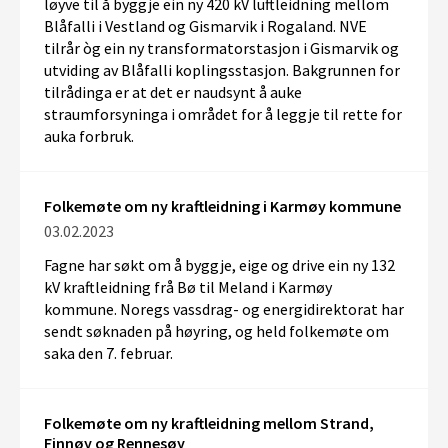
løyve til å byggje ein ny 420 kV luftleidning mellom
Blåfalli i Vestland og Gismarvik i Rogaland. NVE
tilrår òg ein ny transformatorstasjon i Gismarvik og
utviding av Blåfalli koplingsstasjon. Bakgrunnen for
tilrådinga er at det er naudsynt å auke
straumforsyninga i området for å leggje til rette for
auka forbruk.
Folkemøte om ny kraftleidning i Karmøy kommune
03.02.2023
Fagne har søkt om å byggje, eige og drive ein ny 132
kV kraftleidning frå Bø til Meland i Karmøy
kommune. Noregs vassdrag- og energidirektorat har
sendt søknaden på høyring, og held folkemøte om
saka den 7. februar.
Folkemøte om ny kraftleidning mellom Strand,
Finnøy og Rennesøy