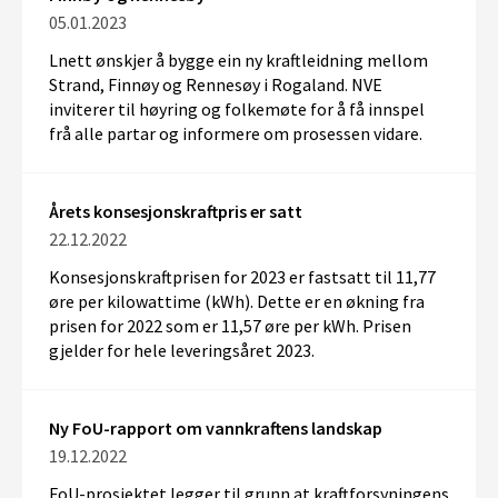
05.01.2023
Lnett ønskjer å bygge ein ny kraftleidning mellom
Strand, Finnøy og Rennesøy i Rogaland. NVE
inviterer til høyring og folkemøte for å få innspel
frå alle partar og informere om prosessen vidare.
Årets konsesjonskraftpris er satt
22.12.2022
Konsesjonskraftprisen for 2023 er fastsatt til 11,77
øre per kilowattime (kWh). Dette er en økning fra
prisen for 2022 som er 11,57 øre per kWh. Prisen
gjelder for hele leveringsåret 2023.
Ny FoU-rapport om vannkraftens landskap
19.12.2022
FoU-prosjektet
legger til grunn at
kraftforsyningens