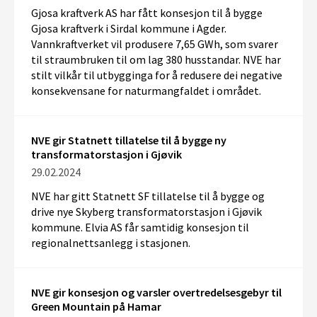
Gjosa
kraftverk AS har fått konsesjon til å
bygge
Gjosa
kraftverk
i Sirdal kommune i Agder.
Vannkraftverket
vil produser
e
7,65 GWh
, som
svarer
til straumbruken til
om lag
380 husstandar.
NVE
har
stilt
vilkår til utbygginga
for å redusere
dei negative
konsekvensane for naturmangfaldet
i området.
NVE gir Statnett tillatelse til å bygge ny
transformatorstasjon i Gjøvik
29.02.2024
NVE har gitt Statnett SF tillatelse til å bygge og
drive nye Skyberg transformatorstasjon i Gjøvik
kommune. Elvia AS får samtidig konsesjon til
regionalnettsanlegg i stasjonen.
NVE gir konsesjon og varsler overtredelsesgebyr til
Green Mountain på Hamar