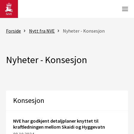
Gå til hovedinnhold
Men
Forside
Nytt fra NVE
Nyheter - Konsesjon
Nyheter - Konsesjon
Konsesjon
NVE har godkjent detaljplaner knyttet til
kraftledningen mellom Skaidi og Hyggevatn