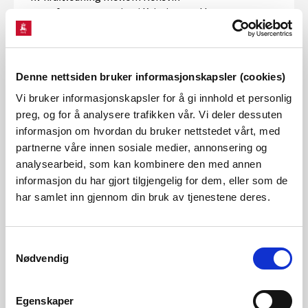
transformatorstasjon i Kristiansund kommune og
Engviklia
i Averøy kommune i Møre og Romsdal
.
Vinkelfallet kraftverk får konsesjon med nye
Denne nettsiden bruker informasjonskapsler (cookies)
miljøkrav
Vi bruker informasjonskapsler for å gi innhold et personlig
15.09.2023
preg, og for å analysere trafikken vår. Vi deler dessuten
NVE pålegger Vinkelfallet kraftverk i Ringebu nye
informasjon om hvordan du bruker nettstedet vårt, med
miljøkrav, som skal bedre forholdene for
partnerne våre innen sosiale medier, annonsering og
storørreten i Våla. Dette vil kreve utbedringer og
analysearbeid, som kan kombinere den med annen
påvirker kraftproduksjonen til anlegget.
informasjon du har gjort tilgjengelig for dem, eller som de
har samlet inn gjennom din bruk av tjenestene deres.
NVE gir Statnett og Elvia tillatelse til å bygge
Liåsen transformatorstasjon i Oslo
Samtykkevalg
17.08.2023
Nødvendig
NVE har gitt Statnett SF og Elvia AS tillatelse til å
bygge og drifte nye Liåsen transformatorstasjon ved
Egenskaper
Klemetsrud i Oslo kommune. Stasjonen bidrar til å