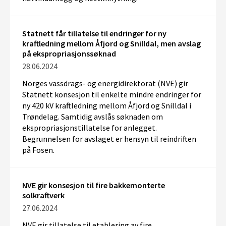
Statnett får tillatelse til endringer for ny
kraftledning mellom Åfjord og Snilldal, men avslag
på ekspropriasjonssøknad
28.06.2024
Norges vassdrags- og energidirektorat (NVE)
gi
r
Statnett konsesjon til enkelte mindre endringer for
ny
420 kV kraftledning mellom Åfjord og Snilldal
i
Trøndelag
.
Samtidig
avslås
søknaden om
ekspropriasjonstillatelse for
anlegget
.
Begrunnelsen for avslaget er
hensyn til
reindriften
på Fosen.
NVE gir konsesjon til fire bakkemonterte
solkraftverk
27.06.2024
NVE gir tillatelse til etablering av fire