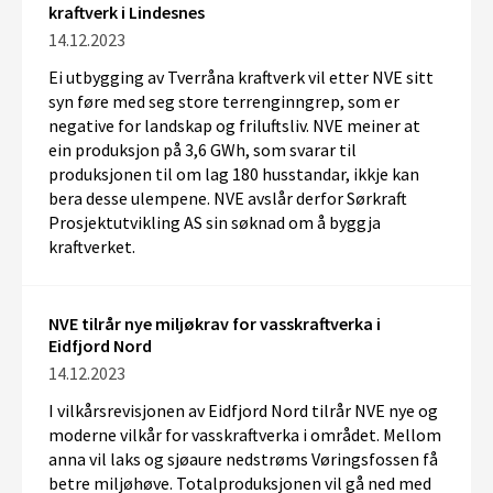
kraftverk i Lindesnes
14.12.2023
Ei utbygging av Tverråna kraftverk vil etter NVE sitt
syn føre med seg store terrenginngrep, som er
negative for landskap og friluftsliv. NVE meiner at
ein produksjon på 3,6 GWh, som svarar til
produksjonen til om lag 180 husstandar, ikkje kan
bera desse ulempene. NVE avslår derfor Sørkraft
Prosjektutvikling AS sin søknad om å byggja
kraftverket.
NVE tilrår nye miljøkrav for vasskraftverka i
Eidfjord Nord
14.12.2023
I vilkårsrevisjonen av Eidfjord Nord tilrår NVE nye og
moderne vilkår for vasskraftverka i området. Mellom
anna vil laks og sjøaure nedstrøms Vøringsfossen få
betre miljøhøve. Totalproduksjonen vil gå ned med