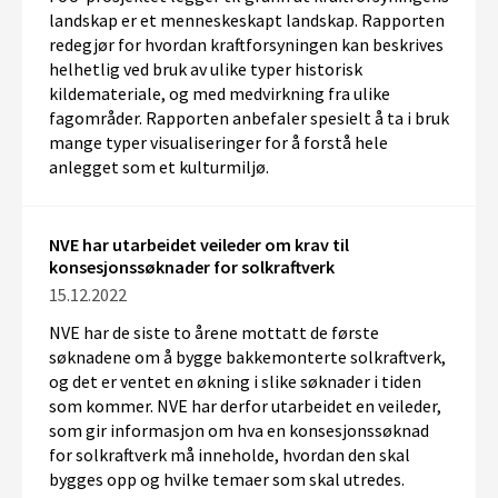
landskap er e
t
menneskeskapt landskap.
Rapporten
redegjør for
hvordan kraft
forsyningen
kan beskrives
helhetlig
ved bruk av
ulike typer
historisk
kildemateriale, og med medvirkning fra ulike
fag
områder
.
Rapporten anbefale
r
spesielt å ta i bruk
mange typer visualiseringer for å forstå
hele
anlegget som
et
kulturmiljø.
NVE har utarbeidet veileder om krav til
konsesjonssøknader for solkraftverk
15.12.2022
NVE har de siste to årene mottatt de første
søknadene om å bygge bakkemonterte solkraftverk,
og det er ventet en økning i slike søknader i tiden
som kommer. NVE har derfor utarbeidet en veileder,
som gir informasjon om hva en konsesjonssøknad
for solkraftverk må inneholde, hvordan den skal
bygges opp og hvilke temaer som skal utredes.