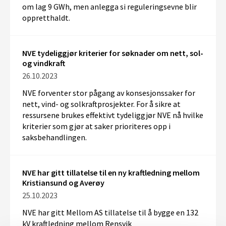
om lag 9 GWh, men anlegga si reguleringsevne blir
oppretthaldt.
NVE tydeliggjør kriterier for søknader om nett, sol-
og vindkraft
26.10.2023
NVE forventer
stor pågang av
konsesjonssaker for
nett,
vind- og
sol
kraft
prosjekter
.
For å sikre
at
ressursene brukes effektivt
tydeliggjør NVE
nå
hvilke
kriterier som gjør at saker prioriteres opp i
saksbehandlingen.
NVE har gitt tillatelse til en ny kraftledning mellom
Kristiansund og Averøy
25.10.2023
NVE har gitt Mellom AS tillatelse til
å
bygg
e
en 132
kV kraftledning mellom
Rensvik