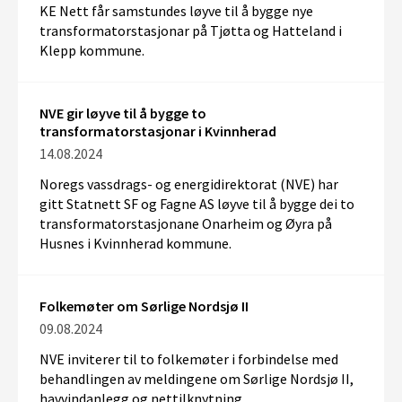
KE Nett får samstundes løyve til å bygge nye
transformatorstasjonar på Tjøtta og Hatteland i
Klepp kommune.
NVE gir løyve til å bygge to
transformatorstasjonar i Kvinnherad
14.08.2024
Noregs vassdrags- og energidirektorat (NVE)
har
g
itt
Statnett SF
og Fagne AS
løyve til å bygge
dei
to
transformatorstasjon
ane
Onarheim og Øyra
på
Husnes i Kvinnherad kommune
.
Folkemøter om Sørlige Nordsjø II
09.08.2024
NVE inviterer til to folkemøter i forbindelse med
behandlingen av meldingene om Sørlige Nordsjø II,
havvindanlegg og nettilknytning.