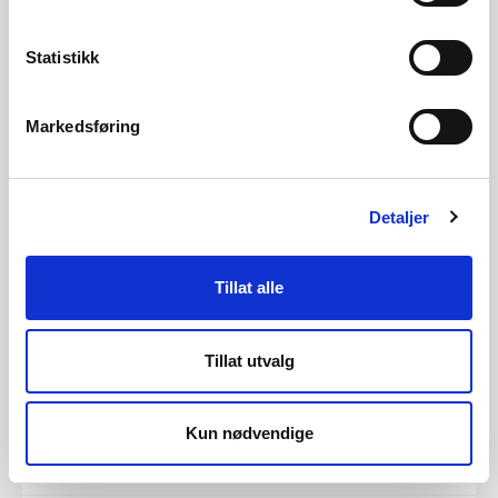
styrke forsyningssikkerheten og øke kapasiteten i
regionalnettet sør-øst i Oslo. Samtidig får Elvia
Statistikk
tillatelse til å bygge en ca. 1,2 km lang luftledning
frem til den nye stasjonen.
Markedsføring
NVE gir Linja AS tillatelse til å overta nettanlegg på
Sunnmøre, men avslår konsesjon til øvrige anlegg i
Detaljer
Møre og Romsdal, Trøndelag og Innlandet
06.07.2023
NVE har avslått søknaden fra nettselskapet Linja AS
Tillat alle
om å overta konsesjonene til Statnett for
regionalnett i Romsdal, Nordmøre, Trøndelag og
Innlandet. Linja får derimot konsesjon til å overta
Tillat utvalg
regionalnett på Sunnmøre. Hydro Aluminium har
samtidig fått konsesjon til å overta ledningsnett
mellom Sunndal metallverk og Aura og Viklandet
Kun nødvendige
transformatorstasjoner.