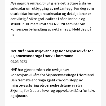
Nye digitale rettleiarar
vil gjere det lettare å
skrive
søknadar
om
utbygging av
nettanlegg. For deg som
utarbeidar konsesjonssøknadar og detaljplanar er
det viktig å sikre god kvalitet i både innhald og
struktur. 30. mars inviterer NVE til seminar om
konsesjonsbehandling av nettanlegg. Meld deg på
her.
NVE tilrår meir miljøvennlege konsesjonsvilkår for
Skjomenvassdraga i Narvik kommune
09.03.2023
NVE har gjennomført ein revisjon av
konsesjonsvilkåra for Skjomenvassdraga i Nordland.
Den fremste endringa gjeld krav om slepp av
minstevassføring på dei nedre delane av elva
Skjoma, for å betre leve- og oppvekstvilkåra for laks
og sjøaure.