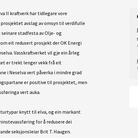
a II kraftverk har tidlegare vore
rosjektet avslag av omsyn til verdifulle
 seinare stadfesta av Olje- og
om eit redusert prosjekt der OK Energi
eselva. Vasskraftverket vil gje ein årleg
t er trekt lenger vekk frå eit
e i Neselva vert påverka i mindre grad
ingspartane er positive til prosjektet, men
sføringa vert auka.
turtypar knytt til elva, og ein markant
 minstevassføring for å redusere dei
ande seksjonsleiar Brit T. Haugen.