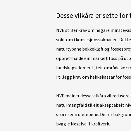
Desse vilkåra er sette for 
NVE stiller krav om høgare minsteva
søkt om i konsesjonssøknaden. Dette fo
naturtypane bekkekløft og fossesprøyt
oppretthalde ein markert foss på ut
landskapselement, i eit område kor ma
i tillegg krav om hekkekassar for foss
NVE meiner desse vilkåra vil redusere
naturmangfald til eit akseptabelt nivå
større enn ulempene. Det er bakgrunne
byggje Neselva II kraftverk.