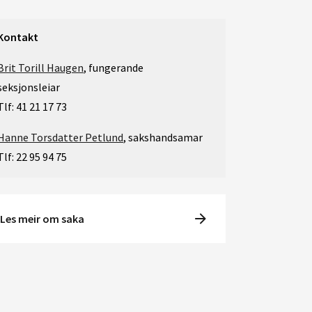
Kontakt
Brit Torill Haugen
, fungerande
seksjonsleiar
Tlf: 41 21 17 73
Hanne Torsdatter Petlund
, sakshandsamar
Tlf: 22 95 94 75
Les meir om saka