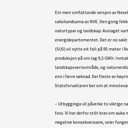
Ein meir omfattande versjon av Neselv
sakshandsama av NVE. Den gong fekk p
naturtypar og landskap. Avslaget vart
energidepartementet. Det er no søkt 
(SUS) vil nytte eit fall på 95 meter i N
produksjon på om lag 9,5 GWh. Inntake
landskapsvernområde, og naturverdian
enn i førre søknad. Dei fleste av høyr
Statsforvaltaren ber om at minstevas
– Utbygginga vil påverke to viktige na
foss. Vi har derfor stilt krav om auka
negative konsekvensane, seier funger