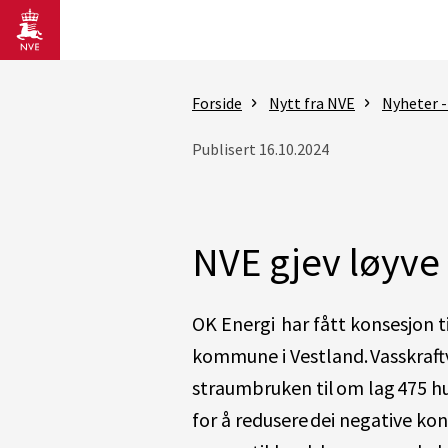
Gå til hovedinnhold
Forside
Nytt fra NVE
Nyheter 
Publisert 16.10.2024
NVE gjev løyve 
OK Energi har fått konsesjon ti
kommune i Vestland. Vasskraftv
straumbruken til om lag 475 hus
for å redusere dei negative ko