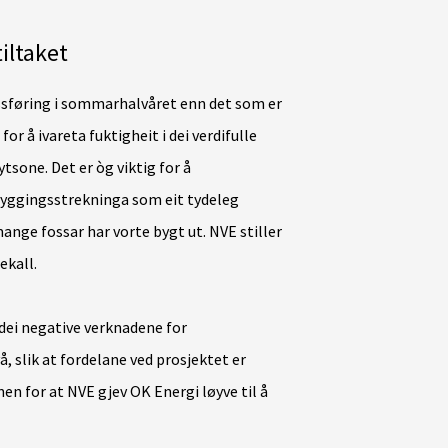
tiltaket
ssføring i sommarhalvåret enn det som er
r å ivareta fuktigheit i dei verdifulle
sone. Det er òg viktig for å
byggingsstrekninga som eit tydeleg
nge fossar har vorte bygt ut. NVE stiller
ekall.
 dei negative verknadene for
, slik at fordelane ved prosjektet er
n for at NVE gjev OK Energi løyve til å