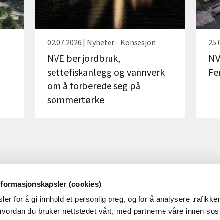
02.07.2026 | Nyheter - Konsesjon
25.
NVE ber jordbruk,
NV
settefiskanlegg og vannverk
Fe
om å forberede seg på
sommertørke
nformasjonskapsler (cookies)
er for å gi innhold et personlig preg, og for å analysere trafikken
OM NVE
OM NETTSTEDET
vordan du bruker nettstedet vårt, med partnerne våre innen sosi