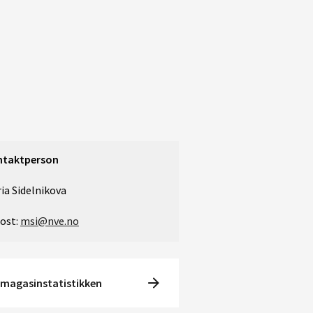
ntaktperson
ia Sidelnikova
ost:
msi@nve.no
 magasinstatistikken