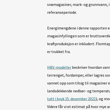
snømagasiner, mark- og grunnvann, i d
referanseperiode.
Energimengdene i denne rapporten er
magasinfyllingen som er bruttoverdie
kraftproduksjon er inkludert. Flomta
er trukket fra.
HBV-modeller
beskriver hvordan vann
terrenget, fordamper, eller lagres so
vannet opp som tilsig til magasiner el
landsdekkende nedbør- og temperatur
tatt i bruk 15. desember 2021
), og mo
Videre får vi et estimat på hvor mye a