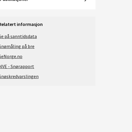
Relatert informasjon
Se på sanntidsdata
Snømåling på bre
SeNorge.no
NVE - Snørapport
Snøskredvarslingen