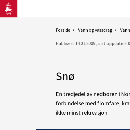
Gå til hovedinnhold
Forside
Vann og vassdrag
Vann
Publisert 14.01.2009 , sist oppdatert 
Snø
En tredjedel av nedbøren i Norg
forbindelse med flomfare, kraf
ikke minst rekreasjon.