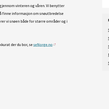
 gjennom vinteren og våren. Vi benytter
or å finne informasjon om snøutbredelse
erer vi snøen både for større områder og i
kurat der du bor, se
seNorge.no