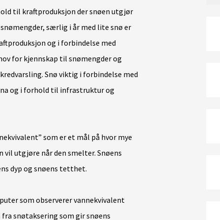
old til kraftproduksjon der snøen utgjør
snømengder, særlig i år med lite snø er
raftproduksjon og i forbindelse med
hov for kjennskap til snømengder og
redvarsling. Snø viktig i forbindelse med
na og i forhold til infrastruktur og
nekvivalent” som er et mål på hvor mye
n vil utgjøre når den smelter. Snøens
ens dyp og snøens tetthet.
øputer som observerer vannekvivalent
a fra snøtaksering som gir snøens