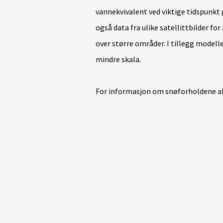
vannekvivalent ved viktige tidspunkt
også data fra ulike satellittbilder f
over større områder. I tillegg modell
mindre skala.
For informasjon om snøforholdene ak