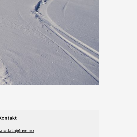
Kontakt
snodata@nve.no