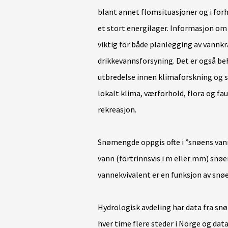
blant annet flomsituasjoner og i forh
et stort energilager. Informasjon om 
viktig for både planlegging av vannk
drikkevannsforsyning. Det er også be
utbredelse innen klimaforskning og sk
lokalt klima, værforhold, flora og fau
rekreasjon.
Snømengde oppgis ofte i ”snøens van
vann (fortrinnsvis i m eller mm) snøe
vannekvivalent er en funksjon av snø
Hydrologisk avdeling har data fra sn
hver time flere steder i Norge og dat