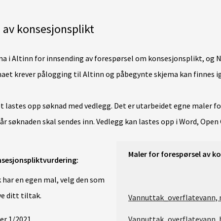
 av konsesjonsplikt
ma i Altinn for innsending av forespørsel om konsesjonsplikt, og NV
aet krever pålogging til Altinn og påbegynte skjema kan finnes i
t lastes opp søknad med vedlegg. Det er utarbeidet egne maler for 
når søknaden skal sendes inn. Vedlegg kan lastes opp i Word, Open 
Maler for forespørsel av k
esjonspliktvurdering:
ak har en egen mal, velg den som
e ditt tiltak.
Vannuttak_overflatevann, 
der 1/2021
Vannuttak_overflatevann,