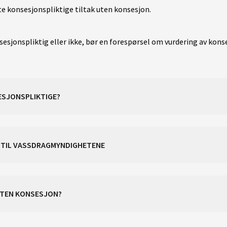
tte konsesjonspliktige tiltak uten konsesjon.
sesjonspliktig eller ikke, bør en forespørsel om vurdering av konse
SESJONSPLIKTIGE?
S TIL VASSDRAGMYNDIGHETENE
UTEN KONSESJON?