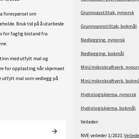
Grunnvasstiltak, nynorsk
va forespørsel om
eholde. Bruk tid på å utarbeide
Grunnvannstiltak, bokmål
 for faglig bistand fra
Nedlegging, nynorsk
ene.
Nedlegging, bokmål
ltinn med utfylt mal og
Mini/mikrokraftverk, nynor
re for opplasting når skjemaet
e utfylt mal som vedlegg på
Mini/mikrokraftverk, bokm
Hydrologiskjema, nynorsk
Hydrologiskjema, bokmål
Veileder:
NVE veileder 1/2021:
Veiled