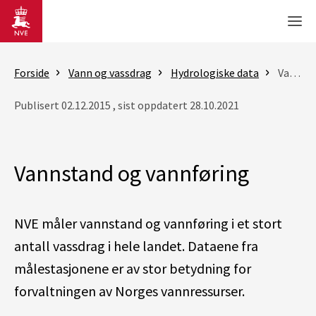
Gå til hovedinnhold
Men
Forside
Vann og vassdrag
Hydrologiske data
Vannstand og vannføring
Publisert 02.12.2015 , sist oppdatert 28.10.2021
Vannstand og vannføring
NVE måler vannstand og vannføring i et stort
antall vassdrag i hele landet. Dataene fra
målestasjonene er av stor betydning for
forvaltningen av Norges vannressurser.