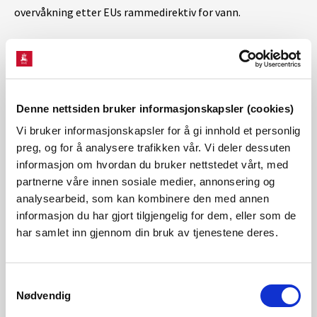
overvåkning etter EUs rammedirektiv for vann.
Stasjonsnettet
Denne nettsiden bruker informasjonskapsler (cookies)
Målinger og metoder
Vi bruker informasjonskapsler for å gi innhold et personlig
preg, og for å analysere trafikken vår. Vi deler dessuten
informasjon om hvordan du bruker nettstedet vårt, med
partnerne våre innen sosiale medier, annonsering og
Gode vannføringsdata gir gode flomvarsler
analysearbeid, som kan kombinere den med annen
Hvorfor kjører NVE-ansatte rundt i landet og setter
informasjon du har gjort tilgjengelig for dem, eller som de
har samlet inn gjennom din bruk av tjenestene deres.
båter og instrumenter i elver og innsjøer mens
flommen raser? Svaret får du
her
.
Samtykkevalg
Nødvendig
Vannstand og vannføring i vassdragene