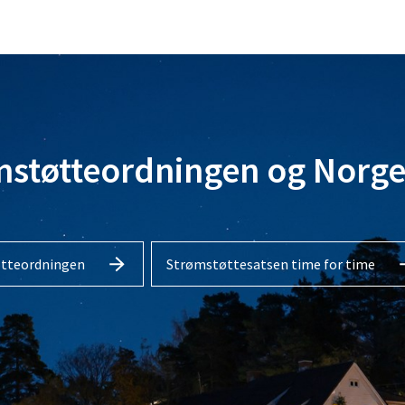
støtteordningen og Norge
øtteordningen
Strømstøttesatsen time for time