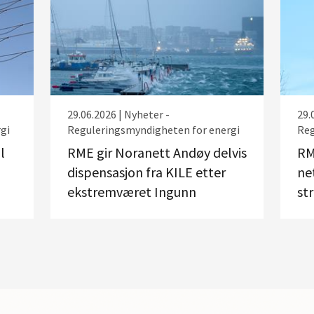
29.06.2026 | Nyheter -
29.
gi
Reguleringsmyndigheten for energi
Reg
l
RME gir Noranett Andøy delvis
RM
dispensasjon fra KILE etter
ne
ekstremværet Ingunn
st