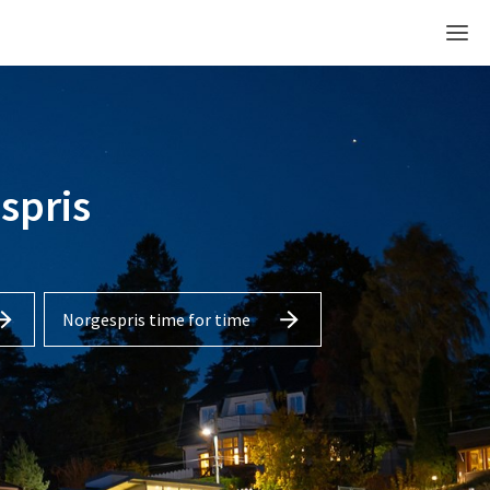
Men
spris
Norgespris time for time