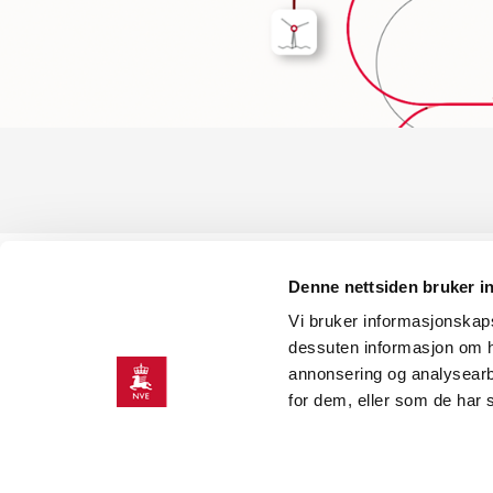
Denne nettsiden bruker i
KONTAKT OSS
Vi bruker informasjonskapsl
Kontaktinformasjon
dessuten informasjon om h
annonsering og analysearb
for dem, eller som de har 