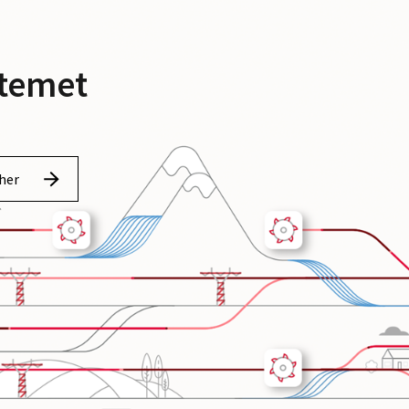
stemet
her