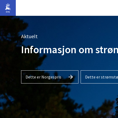
Gå til hovedinnhold
Aktuelt
Informasjon om strøm
Dette er Norgespris
Dette er strømst