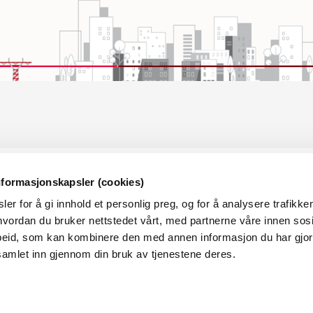
nformasjonskapsler (cookies)
OM RME
OM N
er for å gi innhold et personlig preg, og for å analysere trafikken
Dette er RME
RMEs p
vordan du bruker nettstedet vårt, med partnerne våre innen sosi
eid, som kan kombinere den med annen informasjon du har gjort 
Ledige stillinger i RME
samlet inn gjennom din bruk av tjenestene deres.
Nyheter
Hva skjer i NVE/RME?