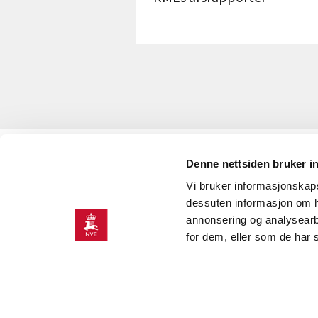
Denne nettsiden bruker i
KONTAKT OSS
Vi bruker informasjonskapsl
Kontaktinformasjon
dessuten informasjon om h
annonsering og analysearb
for dem, eller som de har 