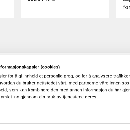
fo
nformasjonskapsler (cookies)
OM RME
OM N
er for å gi innhold et personlig preg, og for å analysere trafikken
Dette er RME
RMEs p
vordan du bruker nettstedet vårt, med partnerne våre innen sosi
eid, som kan kombinere den med annen informasjon du har gjort 
Ledige stillinger i RME
samlet inn gjennom din bruk av tjenestene deres.
Nyheter
Hva skjer i NVE/RME?
Presserom