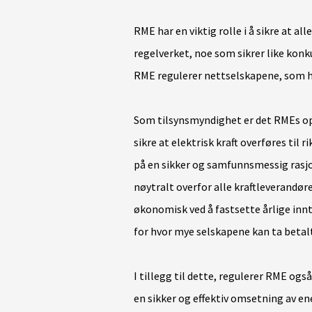
RME har en viktig rolle i å sikre at al
regelverket, noe som sikrer like konk
RME regulerer nettselskapene, som h
Som tilsynsmyndighet er det RMEs op
sikre at elektrisk kraft overføres til r
på en sikker og samfunnsmessig rasj
nøytralt overfor alle kraftleverandø
økonomisk ved å fastsette årlige in
for hvor mye selskapene kan ta betalt 
I tillegg til dette, regulerer RME også
en sikker og effektiv omsetning av 