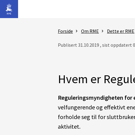
Gå til hovedinnhold
Forside
Om RME
Dette er RME
Publisert 31.10.2019 , sist oppdatert 
Hvem er Regule
Reguleringsmyndigheten for 
velfungerende og effektivt en
forholde seg til for sluttbruke
aktivitet.