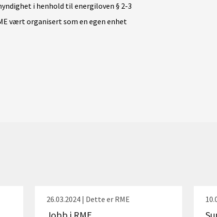
ndighet i henhold til energiloven § 2-3
RME vært organisert som en egen enhet
26.03.2024 | Dette er RME
10.
Jobb i RME
Su