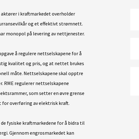
le aktører i kraftmarkedet overholder
urransevilkår og et effektivt strømnett.
ar monopol på levering av nettjenester.
pgave å regulere nettselskapene for å
iktig kvalitet og pris, og at nettet brukes
onell måte. Nettselskapene skal opptre
rer. RME regulerer nettselskapene
ntektsrammer, som setter en øvre grense
for overføring av elektrisk kraft.
 de fysiske kraftmarkedene for å bidra til
energi. Gjennom engrosmarkedet kan