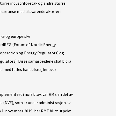
større industriforetak og andre større
onkurranse med tilsvarende aktører i
ske og europeiske
rdREG (Forum of Nordic Energy
ooperation og Energy Regulators) og
gulators). Disse samarbeidene skal
bidra
ked med felles handelsregler over
plementert i norsk lov, var RME en del av
t (NVE), som er under administrasjon av
 1. november 2019, har RME blitt utpekt