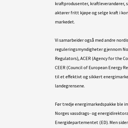
kraftprodusenter, kraftleverandører, 
aktører fritt kjøpe og selge kraft i k
markedet.
Vi samarbeider også med andre nordi
reguleringsmyndigheter gjennom No
Regulators), ACER (Agency for the C
CEER (Council of European Energy Re
til et effektivt og sikkert energimar
landegrensene.
Før tredje energimarkedspakke ble im
Norges vassdrags- og energidirektora
Energidepartementet (ED). Men siden