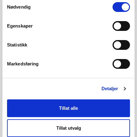
Samtykkevalg
Besøks- og postadresse
Nødvendig
Middelthuns gate 29
Egenskaper
Postboks 5091, Majorstua
Statistikk
0310, Oslo
Markedsføring
Presserom
Detaljer
Elektronisk faktura
Tillat alle
Tillat utvalg