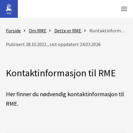
Gå til hovedinnhold
Men
Forside
Om RME
Dette er RME
Kontaktinformasjon til RME
Publisert 28.10.2021 , sist oppdatert 24.03.2026
Kontaktinformasjon til RME
Her finner du nødvendig kontaktinformasjon til
RME.