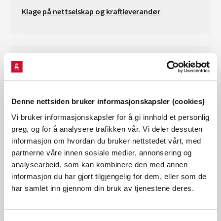
Klage på nettselskap og kraftleverandør
Sentralbord
Tlf. (+47) 22 95 95 95
Denne nettsiden bruker informasjonskapsler (cookies)
Telefontider:
09:00-10:30 og 11:30-14:00
Vi bruker informasjonskapsler for å gi innhold et personlig
preg, og for å analysere trafikken vår. Vi deler dessuten
informasjon om hvordan du bruker nettstedet vårt, med
partnerne våre innen sosiale medier, annonsering og
RME
analysearbeid, som kan kombinere den med annen
informasjon du har gjort tilgjengelig for dem, eller som de
E-post:
rme@nve.no
har samlet inn gjennom din bruk av tjenestene deres.
Fax: 22 95 90 00