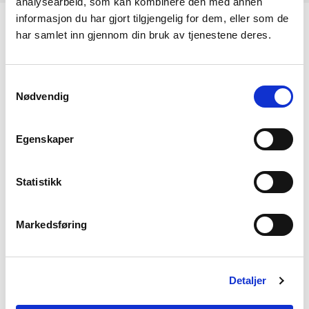
analysearbeid, som kan kombinere den med annen
informasjon du har gjort tilgjengelig for dem, eller som de
har samlet inn gjennom din bruk av tjenestene deres.
KONTAKT OSS
Kontakt
Samtykkevalg
Nødvendig
NVEs beredskapsrolle
Presserom
Egenskaper
OM NVE
Statistikk
Om NVE
Markedsføring
Jobb i NVE
Høringer
Detaljer
Kalender