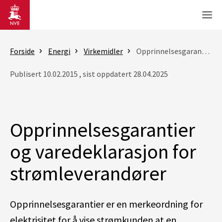
Gå til hovedinnhold
Men
Forside
Energi
Virkemidler
Opprinnelsesgarantier og varedeklarasjon for strømleverandører
Publisert 10.02.2015 , sist oppdatert 28.04.2025
Opprinnelsesgarantier
og varedeklarasjon for
strømleverandører
Opprinnelsesgarantier er en merkeordning for
elektrisitet for å vise strømkunden at en