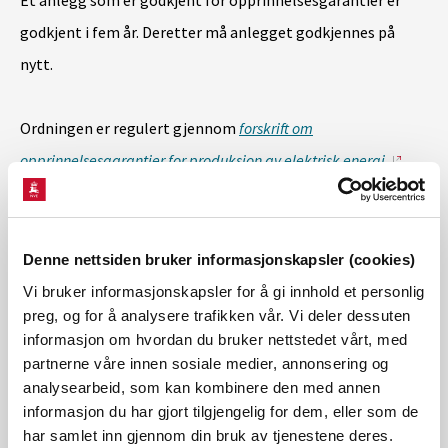
godkjent i fem år. Deretter må anlegget godkjennes på
nytt.
Ordningen er regulert gjennom
forskrift om
opprinnelsesgarantier for produksjon av elektrisk energi.
Varedeklarasjon for strømleverandører
Denne nettsiden bruker informasjonskapsler (cookies)
Strøm
leverandører
som
Vi bruker informasjonskapsler for å gi innhold et personlig
ikke
kjøper
opprinnelsesgarantier
skal vise til
NVEs
preg, og for å analysere trafikken vår. Vi deler dessuten
informasjon om hvordan du bruker nettstedet vårt, med
årlige beregning av
partnerne våre innen sosiale medier, annonsering og
varedeklarasjonen
.
Varedeklarasjone
n
er utarbeidet med
analysearbeid, som kan kombinere den med annen
bakgrunn i europeisk handel med o
pprinnelsesgarantier
.
informasjon du har gjort tilgjengelig for dem, eller som de
har samlet inn gjennom din bruk av tjenestene deres.
N
VEs publiserer en årlig beregning av en
varedeklarasjon