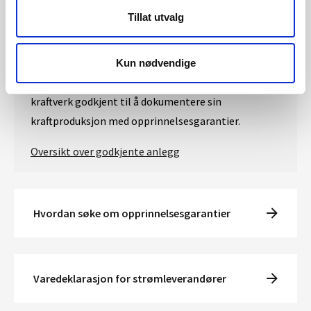
I 2018 ble det utstedt 138 millioner
Tillat utvalg
opprinnelsesgarantier i Norge, noe som tilsvarer
138 TWh. 20 TWh ble innløst i Norge.
Kun nødvendige
Ved utgangen av 2018 var om lag 1290 norske
kraftverk godkjent til å dokumentere sin
kraftproduksjon med opprinnelsesgarantier.
Oversikt over godkjente anlegg
Hvordan søke om opprinnelsesgarantier
Varedeklarasjon for strømleverandører