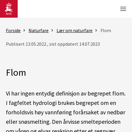
Gå til hovedinnhold
Men
Forside
Naturfare
Lær om naturfare
Flom
Publisert 13.05.2022 , sist oppdatert 14.07.2023
Flom
Vi har ingen entydig definisjon av begrepet flom.
I fagfeltet hydrologi brukes begrepet om en
forholdsvis høy vannføring forårsaket av nedbør
eller snøsmelting. Den årvisse smelteperioden
om våren og elvas reaksjon etter et regnvær