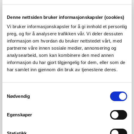
Regnflom
Denne nettsiden bruker informasjonskapsler (cookies)
Vi bruker informasjonskapsler for å gi innhold et personlig
preg, og for å analysere trafikken vår. Vi deler dessuten
informasjon om hvordan du bruker nettstedet vårt, med
Flom i regulerte vassdrag
partnerne våre innen sosiale medier, annonsering og
analysearbeid, som kan kombinere den med annen
informasjon du har gjort tilgjengelig for dem, eller som de
Flomproblematikk i Glommavassdraget
har samlet inn gjennom din bruk av tjenestene deres.
Samtykkevalg
Flomproblematikk Drammenvassdraget
Nødvendig
Egenskaper
På
Varsom.no
legger NVE ut flomvarsler 1-3 dager i
forkant. Her finner du også NVEs varsler for skred og
Statistikk