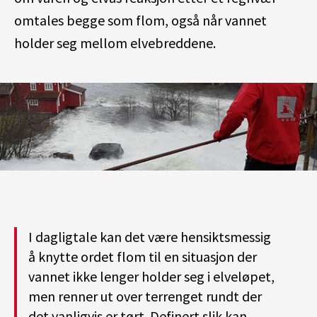
omtales begge som flom, også når vannet
holder seg mellom elvebreddene.
I dagligtale kan det være hensiktsmessig
å knytte ordet flom til en situasjon der
vannet ikke lenger holder seg i elveløpet,
men renner ut over terrenget rundt der
det vanligvis er tørt. Definert slik kan