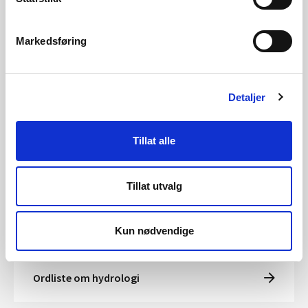
is, samt farevarsler fra Meteorologisk Institutt. Du
kan også abonnere på epost-varsler.
Markedsføring
På
SeNorge.no
kan du følge den hydrologiske
situasjonen i Norge på kart og i grafer.
Detaljer
På
RegObs.no
kan du melde inn observasjoner av
naturfarer som flom og skred. Disse arkiveres under
naturhendelser.varsom.no
og
skredregistrering.no
,
Tillat alle
med utvidet beskrivelse for større hendelser.
Tillat utvalg
Ordliste om flom
Kun nødvendige
Ordliste om hydrologi