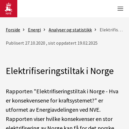
Gå til hovedinnhold
Men
Forside
Energi
Analyser og statistikk
Elektrifiseringstiltak i Norge
Publisert 27.10.2020 , sist oppdatert 19.02.2025
Elektrifiseringstiltak i Norge
Rapporten "Elektrifiseringstiltak i Norge - Hva
er konsekvensene for kraftsystemet?" er
utformet av Energiavdelingen ved NVE.
Rapporten viser hvilke konsekvenser en stor
elektrifisering av Norge kan få for det norske