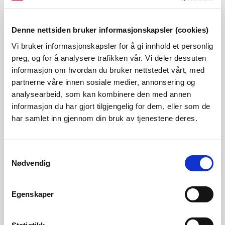
industrianlegg i Norge. Disse tre rapportene viser
elektrifiseringstiltak som kan kutte klimagassutslipp i
Denne nettsiden bruker informasjonskapsler (cookies)
Vi bruker informasjonskapsler for å gi innhold et personlig
Norge, hovedsakelig innenfor transport, på sokkelen og i
preg, og for å analysere trafikken vår. Vi deler dessuten
industrien på land. I denne rapporten har vi vurdert hva
informasjon om hvordan du bruker nettstedet vårt, med
konsekvensene for kraftsystemet vil være dersom et utvalg
partnerne våre innen sosiale medier, annonsering og
analysearbeid, som kan kombinere den med annen
av elektrifiseringstiltakene fra de tre rapportene, samlet
informasjon du har gjort tilgjengelig for dem, eller som de
sett skal gjennomføres.
har samlet inn gjennom din bruk av tjenestene deres.
Til høyre finner du lenke til selve rapporten
Samtykkevalg
"Elektrifiseringstiltak i Norge" og de tre andre rapportene
Nødvendig
nevnt over.
Egenskaper
Elektrisitet dekker i dag om lag 50 prosent av sluttbruket
av energi her i landet, noe som er høyt i europeisk