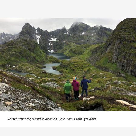
Norske vassdrag byr på rekreasjon. Foto: NVE, Bjørn Lytskjold