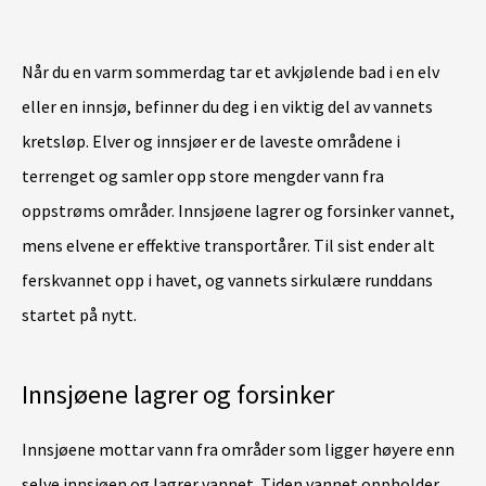
Når du en varm sommerdag tar et avkjølende bad i en elv
eller en innsjø, befinner du deg i en viktig del av vannets
kretsløp. Elver og innsjøer er de laveste områdene i
terrenget og samler opp store mengder vann fra
oppstrøms områder. Innsjøene lagrer og forsinker vannet,
mens elvene er effektive transportårer. Til sist ender alt
ferskvannet opp i havet, og vannets sirkulære runddans
startet på nytt.
Innsjøene lagrer og forsinker
Innsjøene mottar vann fra områder som ligger høyere enn
selve innsjøen og lagrer vannet. Tiden vannet oppholder