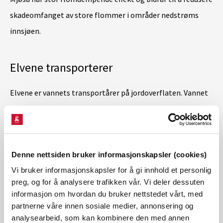
skadeomfanget av store flommer i områder nedstrøms
innsjøen.
Elvene transporterer
Elvene er vannets transportårer på jordoverflaten. Vannet
som vi ser en i elv kommer fra grunnvannsavrenning,
overflateavrenning og nedbør. Elvene transporterer vannet
i retning havet, men på veien dit kan det også ta en pause i
Denne nettsiden bruker informasjonskapsler (cookies)
en innsjø. Elvevannet ender til slutt opp i havet, hvor
Vi bruker informasjonskapsler for å gi innhold et personlig
vannets kretsløp starter på nytt. Klimaendringene med
preg, og for å analysere trafikken vår. Vi deler dessuten
høyere temperatur og mer nedbør vil få konsekvenser for
informasjon om hvordan du bruker nettstedet vårt, med
vannets kretsløp med elver og innsjøer. I Norge ser vi
partnerne våre innen sosiale medier, annonsering og
analysearbeid, som kan kombinere den med annen
allerede at vi har fått flere regnflommer, færre