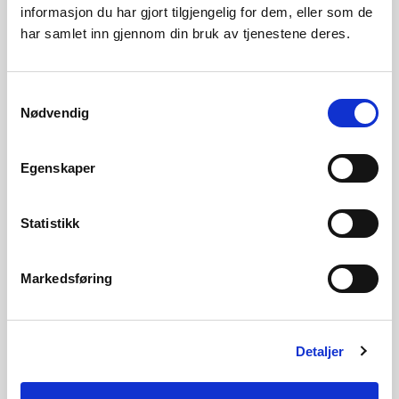
informasjon du har gjort tilgjengelig for dem, eller som de
snøsmelteflommer, mer alvorlige sommertørker og færre
har samlet inn gjennom din bruk av tjenestene deres.
dager med islagte innsjøer. Dette mønsteret vil forsterkes i
framtiden.
Samtykkevalg
Nødvendig
Egenskaper
Vannstand og vannføring
Statistikk
Erosjon og sedimenttransport
Markedsføring
Relatert informasjon
Detaljer
Vannets kretsløp