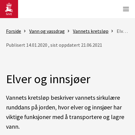
Gå til hovedinnhold
Men
Forside
Vann og vassdrag
Vannets kretsløp
Elver og innsjøer
Publisert 14.01.2020 , sist oppdatert 21.06.2021
Elver og innsjøer
Vannets kretsløp beskriver vannets sirkulære
runddans på jorden, hvor elver og innsjøer har
viktige funksjoner med å transportere og lagre
vann.