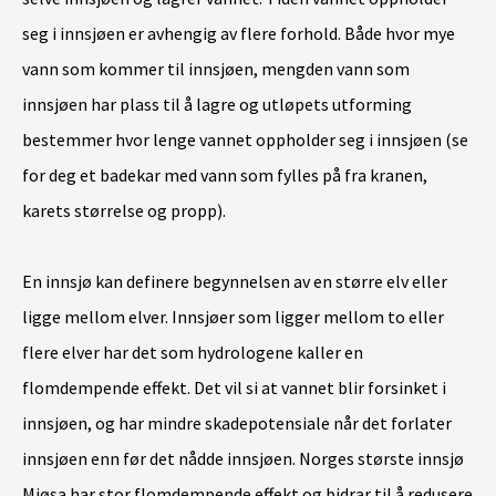
seg i innsjøen er avhengig av flere forhold. Både hvor mye
vann som kommer til innsjøen, mengden vann som
innsjøen har plass til å lagre og utløpets utforming
bestemmer hvor lenge vannet oppholder seg i innsjøen (se
for deg et badekar med vann som fylles på fra kranen,
karets størrelse og propp).
En innsjø kan definere begynnelsen av en større elv eller
ligge mellom elver. Innsjøer som ligger mellom to eller
flere elver har det som hydrologene kaller en
flomdempende effekt. Det vil si at vannet blir forsinket i
innsjøen, og har mindre skadepotensiale når det forlater
innsjøen enn før det nådde innsjøen. Norges største innsjø
Mjøsa har stor flomdempende effekt og bidrar til å redusere