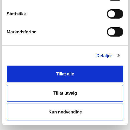
Statistikk
Tilsigsberegninger
Markedsføring
PQRUT-flommodell
Detaljer
DDD-modellen
Tillat alle
Tillat utvalg
SeNorge-modellen
Kun nødvendige