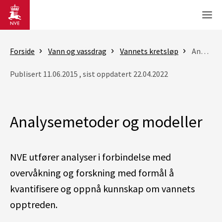
Gå til hovedinnhold
Men
Forside
Vann og vassdrag
Vannets kretsløp
Analysemetoder og modeller
Publisert 11.06.2015 , sist oppdatert 22.04.2022
Analysemetoder og modeller
NVE utfører analyser i forbindelse med
overvåkning og forskning med formål å
kvantifisere og oppnå kunnskap om vannets
opptreden.