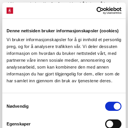
tidligere perioder eller for framtiden, både i områder med
og uten observasjoner. Framskrivningene kan være for de
neste dagene i forbindelse med varsling eller for de neste
Denne nettsiden bruker informasjonskapsler (cookies)
100 år i forbindelse med beregning av klimaendringers
Vi bruker informasjonskapsler for å gi innhold et personlig
virkning på vannets kretsløp.
preg, og for å analysere trafikken vår. Vi deler dessuten
informasjon om hvordan du bruker nettstedet vårt, med
Kontaktinformasjon
partnerne våre innen sosiale medier, annonsering og
analysearbeid, som kan kombinere den med annen
Stein Beldring
informasjon du har gjort tilgjengelig for dem, eller som de
har samlet inn gjennom din bruk av tjenestene deres.
HBV-modellen
Samtykkevalg
Nødvendig
Statistiske modeller
Egenskaper