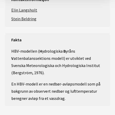
Elin Langsholt
Stein Beldring
Fakta
HBV-modellen (
H
ydrologiska
B
yråns
V
attenbalanssektions modell) er utviklet ved
Svenska Meteorologiska och Hydrologiska Institut
(Bergström, 1976).
En HBV-modell er en nedbør-avløpsmodell som på
bakgrunn av observert nedbør og lufttemperatur
beregner avløp fra et vassdrag.