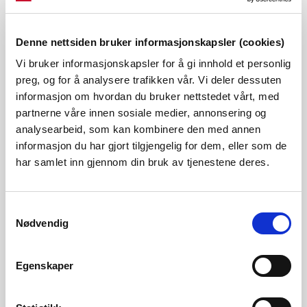
halverer gjerne sitt innhold i løpet av et døgn uten
innstrømning, mens det langsomste, som tilsvarer
Denne nettsiden bruker informasjonskapsler (cookies)
grunnvann, kanskje halverer seg i løpet av et par måneder.
Vi bruker informasjonskapsler for å gi innhold et personlig
preg, og for å analysere trafikken vår. Vi deler dessuten
Generelt
informasjon om hvordan du bruker nettstedet vårt, med
partnerne våre innen sosiale medier, annonsering og
Strukturen av modellen er gitt, men modellen spesifiseres
analysearbeid, som kan kombinere den med annen
informasjon du har gjort tilgjengelig for dem, eller som de
ytterligere av en rekke parametere som varierer fra felt til
har samlet inn gjennom din bruk av tjenestene deres.
felt. En del av disse parameterne kan bestemmes ut fra
feltegenskaper som hypsografisk kurve, feltareal og
Samtykkevalg
sjøprosent. Andre parametere kjenner vi bare et
Nødvendig
variasjonsområde for, og selv om vi nok kan anta fornuftige
verdier ut fra erfaring og kunnskap om feltet, er vi avhengig
Egenskaper
av en modellkalibrering for å gi en sikker fastsettelse.
Særlig gjelder dette tømmekostnadene i avrenningsdelen.