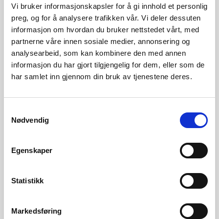
Auka kraftprisar og redusert magasinfylling
Vi bruker informasjonskapsler for å gi innhold et personlig
preg, og for å analysere trafikken vår. Vi deler dessuten
informasjon om hvordan du bruker nettstedet vårt, med
Se flere kraftsituasjonsrapporter
partnerne våre innen sosiale medier, annonsering og
analysearbeid, som kan kombinere den med annen
Forrige
1 av 164
Neste
informasjon du har gjort tilgjengelig for dem, eller som de
har samlet inn gjennom din bruk av tjenestene deres.
Kontaktperson
Samtykkevalg
Fagansvarlig:
Nødvendig
Lars Eirik Eilifsen,
laee@nve.no
Egenskaper
Kraftpriser og kraftsystemdata
Statistikk
Markedsføring
Arkiv for eldre kraftsituasjonsrapporter