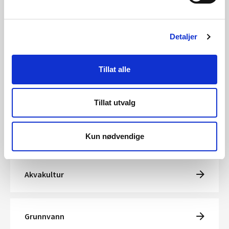
Drikkevann
Detaljer
Snøproduksjon
Tillat alle
Jordvannning
Tillat utvalg
Mini- og mikrokraftverk
Kun nødvendige
Akvakultur
Grunnvann