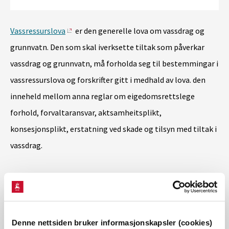
Vassressurslova
er den generelle lova om vassdrag og
grunnvatn. Den som skal iverksette tiltak som påverkar
vassdrag og grunnvatn, må forholda seg til bestemmingar i
vassressurslova og forskrifter gitt i medhald av lova. den
inneheld mellom anna reglar om eigedomsrettslege
forhold, forvaltaransvar, aktsamheitsplikt,
konsesjonsplikt, erstatning ved skade og tilsyn med tiltak i
vassdrag.
Planlegge vassdragstiltak
Vassdragstiltak skal planleggast og gjennomførast slik at
dei er til minst mogleg skade og ulempe for allmenne og
Denne nettsiden bruker informasjonskapsler (cookies)