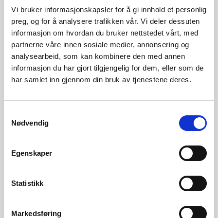
private interesser. Vassdragstiltak skal òg fylle alle krav
Vi bruker informasjonskapsler for å gi innhold et personlig
som det er rimeleg å stille mot fare for menneske, miljø
preg, og for å analysere trafikken vår. Vi deler dessuten
eller eigedom. Ved inngrep i vassdraga våre må vi ta omsyn
informasjon om hvordan du bruker nettstedet vårt, med
partnerne våre innen sosiale medier, annonsering og
til dei naturlege prosessane og den verdien vassdraget har
analysearbeid, som kan kombinere den med annen
for miljøet og andre allmenne interesser. Dei ulike lovene
informasjon du har gjort tilgjengelig for dem, eller som de
som gjeld inngrep i og langs vassdrag skal sikre dette.
har samlet inn gjennom din bruk av tjenestene deres.
Desse lovene er vassressurslova og
vassdragsreguleringslova. Anna lovverk kan og vere aktuelt.
Samtykkevalg
Nødvendig
Nedenfor finn du meir informasjon om uttak av vatn til
ulike føremål og fysiske inngrep i vassdrag.
Egenskaper
Fysiske inngrep
Statistikk
Markedsføring