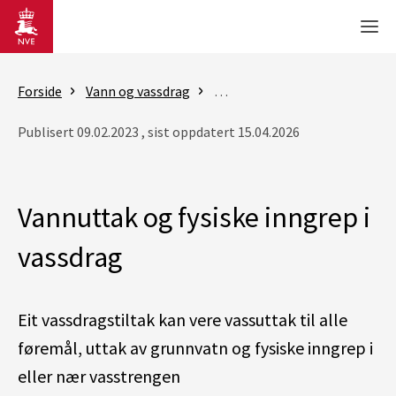
Gå til hovedinnhold
Men
Forside
Vann og vassdrag
Vassdrag- og grunnvannstilta
Publisert 09.02.2023 , sist oppdatert 15.04.2026
Vannuttak og fysiske inngrep i
vassdrag
Eit vassdragstiltak kan vere vassuttak til alle
føremål, uttak av grunnvatn og fysiske inngrep i
eller nær vasstrengen