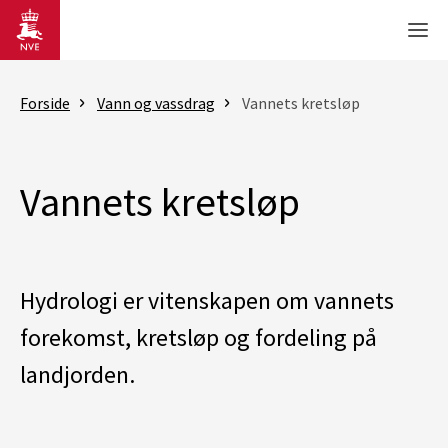
Gå til hovedinnhold
Men
Forside
Vann og vassdrag
Vannets kretsløp
Vannets kretsløp
Hydrologi er vitenskapen om vannets
forekomst, kretsløp og fordeling på
landjorden.