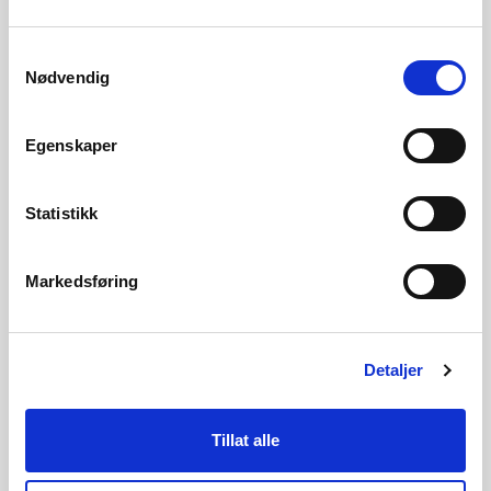
Bre
Samtykkevalg
Nødvendig
Fakta om bre
Egenskaper
Statistikk
Målinger og målenett
Markedsføring
Hydrologiske data
Detaljer
Tillat alle
Forskning