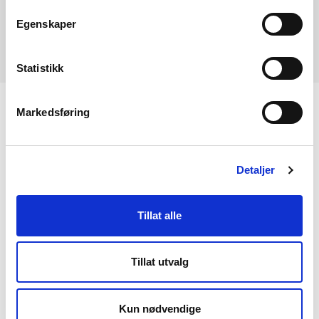
Egenskaper
Statistikk
Markedsføring
KONTAKT OSS
Kontakt
Detaljer
NVEs beredskapsrolle
Presserom
Tillat alle
OM NVE
Tillat utvalg
Om NVE
Kun nødvendige