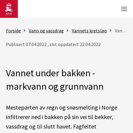
Gå til hovedinnhold
Men
Forside
Vann og vassdrag
Vannets kretsløp
Vannet under bakken - markvann og grunnvann
Publisert 07.04.2022 , sist oppdatert 22.04.2022
Vannet under bakken -
markvann og grunnvann
Mesteparten av regn og snøsmelting i Norge
infiltrerer ned i bakken på sin vei til bekker,
vassdrag og til slutt havet. Fagfeltet