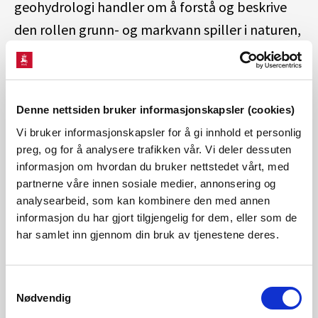
geohydrologi handler om å forstå og beskrive
den rollen grunn- og markvann spiller i naturen,
hvordan det kan utnyttes på en bærekraftig
måte, og hvordan det påvirkes av menneskelig
aktivitet.
Denne nettsiden bruker informasjonskapsler (cookies)
Vi bruker informasjonskapsler for å gi innhold et personlig
preg, og for å analysere trafikken vår. Vi deler dessuten
informasjon om hvordan du bruker nettstedet vårt, med
partnerne våre innen sosiale medier, annonsering og
Markvann
analysearbeid, som kan kombinere den med annen
informasjon du har gjort tilgjengelig for dem, eller som de
har samlet inn gjennom din bruk av tjenestene deres.
Grunnvann
Samtykkevalg
Nødvendig
Målenett