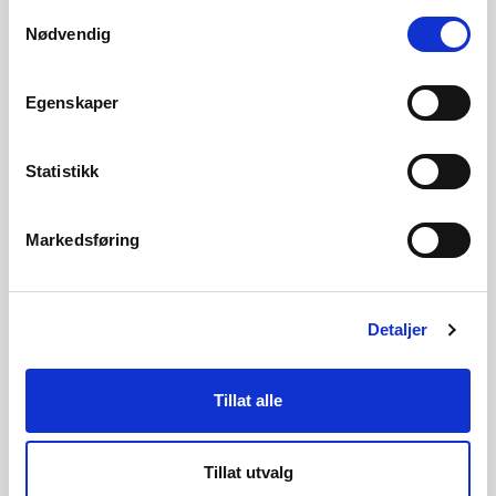
Samtykkevalg
Nødvendig
Egenskaper
Pilot- og demonstrasjonsprosjekter
Statistikk
Markedsføring
Finansieringsordning for FoU
Detaljer
Tillat alle
Veileder for sikkerhet i AMS
Tillat utvalg