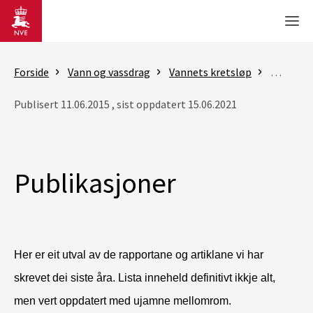
Gå til hovedinnhold
Men
Forside
Vann og vassdrag
Vannets kretsløp
Snø
P
Publisert 11.06.2015 , sist oppdatert 15.06.2021
Publikasjoner
Her er eit utval av de rapportane og artiklane vi har
skrevet dei siste åra. Lista inneheld definitivt ikkje alt,
men vert oppdatert med ujamne mellomrom.