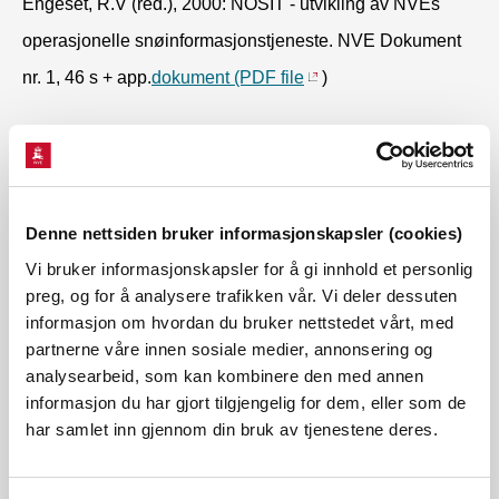
Engeset, R.V (red.), 2000: NOSIT - utvikling av NVEs
operasjonelle snøinformasjonstjeneste. NVE Dokument
nr. 1, 46 s + app.
dokument (PDF file
)
Engeset, R.V., Sorteberg, H. K. and Udnæs, H. C., 2000:
Snow pillows: Use and verification, 45-51.In: Hjorth-
Hansen, Holand, Løset & Norem. (eds.): Snow
Denne nettsiden bruker informasjonskapsler (cookies)
Engineering. Recent advances and Developments.
Vi bruker informasjonskapsler for å gi innhold et personlig
preg, og for å analysere trafikken vår. Vi deler dessuten
Balkema, Rotterdam. 456 s.
informasjon om hvordan du bruker nettstedet vårt, med
partnerne våre innen sosiale medier, annonsering og
Johnsrud, M.,1985: En undersøkelse av snøfordelingen i
analysearbeid, som kan kombinere den med annen
informasjon du har gjort tilgjengelig for dem, eller som de
tre sør-norske høyfjellsfelt. NVE Rapport nr. 4, 42 s.
har samlet inn gjennom din bruk av tjenestene deres.
Schjødt-Osmo, O. og Repp; K., 1996. Norge, 22-33. I: