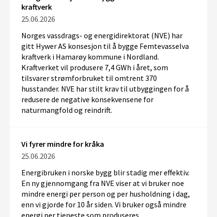
kraftverk
25.06.2026
Norges vassdrags- og energidirektorat (NVE) har
gitt
Hywer
AS konsesjon til å bygge Femtevasselva
kraftverk i Hamarøy kommune i Nordland.
Kraftverket vil produsere 7,4 GWh
i året
, som
tilsvarer strømforbruket til omtrent 370
husstander. NVE har stilt krav til utbyggingen for å
redusere de negative konsekvensene for
naturmangfold og reindrift.
Vi fyrer mindre for kråka
25.06.2026
Energibruken i norske bygg blir stadig mer effektiv.
En ny gjennomgang fra NVE viser at vi bruker noe
mindre energi per person og per husholdning i dag,
enn vi gjorde for 10 år siden. Vi bruker også mindre
energi per tjeneste som produseres.