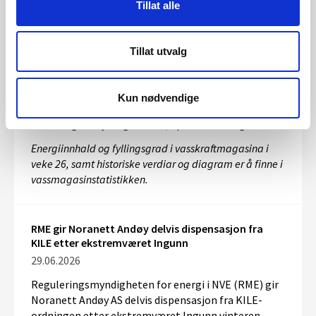
Noreg
Tillat alle
Vassmagasinstatistikk veke 26 2026
Tillat utvalg
01.07.2026
Ved utgangen av veke 26 var fyllingsgraden i
Kun nødvendige
magasina i Noreg på 61,8 prosent. Gjennom veka
auka magasinfyllinga med 1,7 prosenteiningar.
Energiinnhald og fyllingsgrad i vasskraftmagasina i
veke 26, samt historiske verdiar og diagram er å finne i
vassmagasinstatistikken.
RME gir Noranett Andøy delvis dispensasjon fra
KILE etter ekstremværet Ingunn
29.06.2026
Reguleringsmyndigheten for energi i NVE (RME) gir
Noranett Andøy AS delvis dispensasjon fra KILE-
ordningen etter ekstremværet Ingunn vinteren