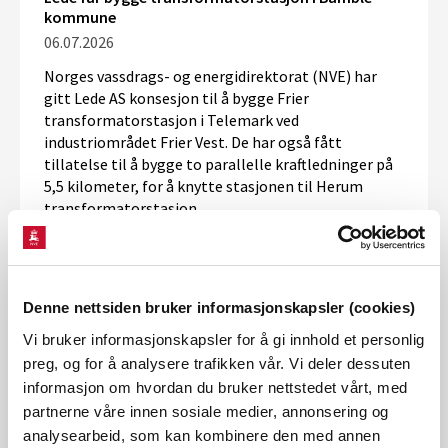
kommune
06.07.2026
Norges vassdrags- og energidirektorat (NVE) har
gitt Lede AS konsesjon til å bygge Frier
transformatorstasjon i Telemark ved
industriområdet Frier Vest. De har også fått
tillatelse til å bygge to parallelle kraftledninger på
5,5 kilometer, for å knytte stasjonen til Herum
transformatorstasjon.
Laveste klimagassutslipp knyttet til norsk
strømforbruk siden 2020
Denne nettsiden bruker informasjonskapsler (cookies)
03.07.2026
Vi bruker informasjonskapsler for å gi innhold et personlig
I
fjor
ble
t
otalt 9
6
prosent av det norske
preg, og for å analysere trafikken vår. Vi deler dessuten
strømforbruket dekket av strøm produsert fra
informasjon om hvordan du bruker nettstedet vårt, med
fornybare kilder.
Klimagassutslippet knyttet til bruk
partnerne våre innen sosiale medier, annonsering og
av strøm i Norge har gått ned blant annet på grunn
analysearbeid, som kan kombinere den med annen
av
mindre import
fra naboland med høyere
andel