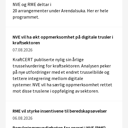
NVE og
RME
deltar
i
20
arrangementer
under
Arendalsuka
. Her er hele
programmet.
NVE vil ha økt oppmerksomhet på digitale trusler i
kraftsektoren
07.08.2026
KraftCERT
publiserte nylig sin årlige
trusselvurdering for kraftsektoren. Analysen peker
på
nye utfordringer med
et
endret trusselbilde og
tettere integrering mellom
digitale
systemer.
NVE
vil
ha særlig oppmerksomhet rettet
mot disse truslene i oppfølging av
sektoren
.
RME vil styrke insentivene til beredskapsøvelser
06.08.2026
Reguleringsmyndigheten for energi i NVE (RME)