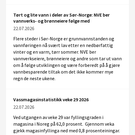
Tørt og lite vann i deler av Sør-Norge: NVE ber
vannverks- og brønneiere følge med
22.07.2026
Flere
steder
i Sør-Norge
er grunnvannstanden og
vannføringen
nå svært
lav
etter en nedbørfattig
vinter og
en
varm, tørr sommer. NVE ber
vannverk
seiere
, brønneiere og andre som tar ut vann
om å
følge
utviklingen
og
være forberedt
på å gjøre
vannbesparende tiltak
om det ikke kommer mye
regn de neste ukene.
Vassmagasinstatistikk veke 29 2026
22.07.2026
Ved utgangen av veke 29 var fyllingsgraden i
magasina i Noreg på 62,0 prosent. Gjennom veka
gjekk magasinfyllinga ned med 0,8 prosenteiningar.