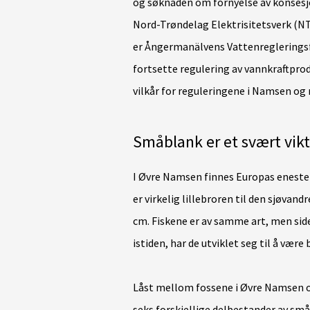
og søknaden om fornyelse av konsesjo
Nord-Trøndelag Elektrisitetsverk (N
er Ångermanälvens Vattenreglerings
fortsette regulering av vannkraftpro
vilkår for reguleringene i Namsen og 
Småblank er et svært vik
I Øvre Namsen finnes Europas eneste la
er virkelig lillebroren til den sjøvand
cm. Fiskene er av samme art, men siden
istiden, har de utviklet seg til å være
Låst mellom fossene i Øvre Namsen og
seks forskjellige delbestander av små