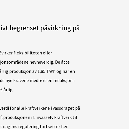
ativt begrenset påvirkning på
irker fleksibiliteten eller
sjonsområdene nevneverdig. De åtte
årlig produksjon av 1,85 TWh og har en
l de nye kravene medføre en reduksjon i
 årlig.
erdi for alle kraftverkene i vassdraget på
ftproduksjonen i Linvasselv kraftverk til
at dagens regulering fortsetter her.