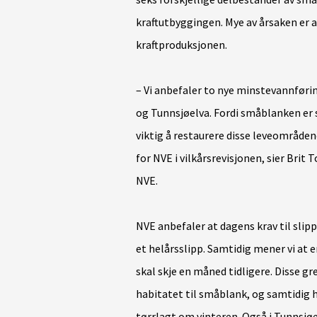
kraftutbyggingen. Mye av årsaken er at
kraftproduksjonen.
– Vi anbefaler to nye minstevannføri
og Tunnsjøelva. Fordi småblanken er
viktig å restaurere disse leveområden
for NVE i vilkårsrevisjonen, sier Brit 
NVE.
NVE anbefaler at dagens krav til slip
et helårsslipp. Samtidig mener vi at 
skal skje en måned tidligere. Disse gre
habitatet til småblank, og samtidig hi
tørrlagt om vinteren. Også i Tunnsjø