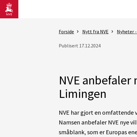
Gå til hovedinnhold
Forside
Nytt fra NVE
Nyheter 
Publisert 17.12.2024
NVE anbefaler 
Limingen
NVE har gjort en omfattende vu
Namsen anbefaler NVE nye vilk
småblank, som er Europas enes