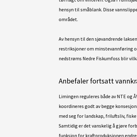
hensyn til småblank. Disse vannslippene
området.
Av hensyn til den sjøvandrende lakse
restriksjoner om minstevannføring og
nedstrøms Nedre Fiskumfoss blir vilk
Anbefaler fortsatt vannk
Limingen reguleres både av NTE og 
koordineres godt av begge konsesjo
med seg for landskap, friluftsliv, fisk
Samtidig er det vanskelig å gjøre for
funksjon for kraftproduksjonen endre