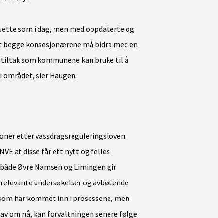
rtsette som i dag, men med oppdaterte og
at begge konsesjonærene må bidra med en
e tiltak som kommunene kan bruke til å
t i området, sier Haugen.
joner etter vassdragsreguleringsloven.
VE at disse får ett nytt og felles
r både Øvre Namsen og Limingen gir
 relevante undersøkelser og avbøtende
e som har kommet inn i prosessene, men
krav om nå, kan forvaltningen senere følge