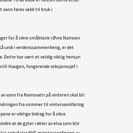
 vann føres vekk til bruk i
nger for å sikre småblank i Øvre Namsen
 så unik i verdenssammenheng, er det
e. Dette har vært et veldig viktig hensyn
Torill Haugen, fungerende seksjonssjef i
p av vann fra Namsvatn på vinteren skal bli
endringen fra sommer til vintervannføring
pene er viktige bidrag for å sikre
ndre at de gyter i deler av elva som blir
elva anbefaler NVE minstevannføring av