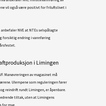
 vil også være positivt for friluftslivet i
n anbefaler NVE at NTEs selvpålagte
 forsiktig endring i vannføring
årsfestet.
raftproduksjon i Limingen
ÅVF. Manøvreringen av magasinet må
nærene. Ulempene som reguleringen fører
e og reindrift rundt Limingen, er åpenbare.
bedrende tiltak, uten at Limingens
s for mye.