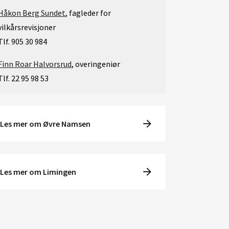
Håkon Berg Sundet
, fagleder for
vilkårsrevisjoner
Tlf. 905 30 984
Finn Roar Halvorsrud
, overingeniør
Tlf. 22 95 98 53
Les mer om Øvre Namsen
Les mer om Limingen