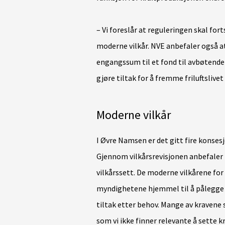
– Vi foreslår at reguleringen skal fo
moderne vilkår. NVE anbefaler også 
engangssum til et fond til avbøtend
gjøre tiltak for å fremme friluftslive
Moderne vilkår
I Øvre Namsen er det gitt fire konses
Gjennom vilkårsrevisjonen anbefaler N
vilkårssett. De moderne vilkårene fo
myndighetene hjemmel til å pålegge
tiltak etter behov. Mange av kraven
som vi ikke finner relevante å sette 