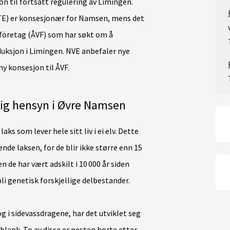
n til fortsatt regulering av Limingen.
TE) er konsesjonær for Namsen, mens det
företag (ÅVF) som har søkt om å
duksjon i Limingen. NVE anbefaler nye
ny konsesjon til ÅVF.
tig hensyn i Øvre Namsen
ks som lever hele sitt liv i ei elv. Dette
rende laksen, for de blir ikke større enn 15
 de har vært adskilt i 10 000 år siden
 bli genetisk forskjellige delbestander.
 i sidevassdragene, har det utviklet seg
blank. To av disse er nesten borte etter