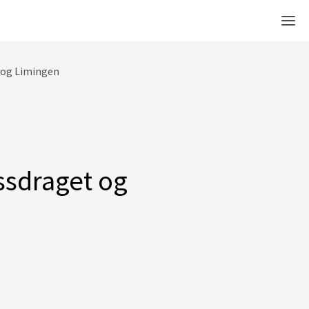
Men
 og Limingen
ssdraget og