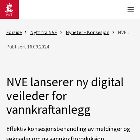
Gå til hovedinnhold
Men
Forside
Nytt fra NVE
Nyheter - Konsesjon
NVE lanserer ny digital veileder for vannkraftanlegg
Publisert 16.09.2024
NVE lanserer ny digital
veileder for
vannkraftanlegg
Effektiv konsesjonsbehandling av meldinger og
søknader om ny vannkraftproduksjon