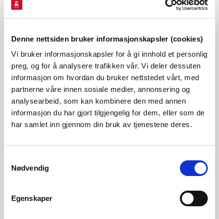
behandlingsprosess og prioriteringskrav lettere
tilgjengelig for søkere. I tillegg har vi samlet informasjon
som kan være relevant for høringsparter og andre som kan
Denne nettsiden bruker informasjonskapsler (cookies)
bli berørt av en vannkraftutbygging.
Vi bruker informasjonskapsler for å gi innhold et personlig
preg, og for å analysere trafikken vår. Vi deler dessuten
informasjon om hvordan du bruker nettstedet vårt, med
Inviterer til webinar i oktober
partnerne våre innen sosiale medier, annonsering og
analysearbeid, som kan kombinere den med annen
NVE vil holde et webinar om vår nye digitale veileder for
informasjon du har gjort tilgjengelig for dem, eller som de
har samlet inn gjennom din bruk av tjenestene deres.
vannkraftanlegg den 28. oktober. Program og
påmeldingsmulighet kommer senere.
Samtykkevalg
Kontakt
Nødvendig
Ylva Bencze Rørå
Tlf: 22 95 94 09
Egenskaper