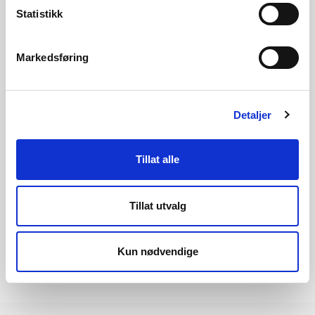
Statistikk
Se veileder om konsesjonssøknad for
vannkraft
Markedsføring
Andre ressurser
Detaljer
Veileder - detaljplan for vassdragstiltak
Tillat alle
NVEs nettsider om vannkraft
Tillat utvalg
Kun nødvendige