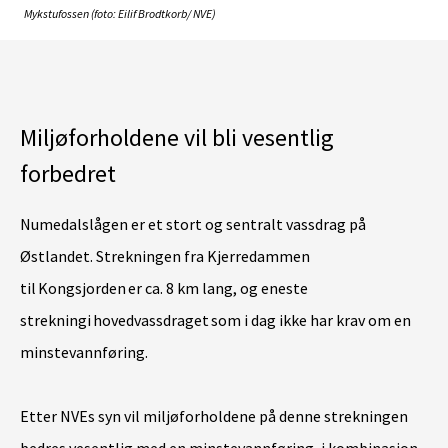
Mykstufossen (foto: Eilif Brodtkorb/ NVE)
Miljøforholdene vil bli vesentlig
forbedret
Numedalslågen er et stort og sentralt vassdrag på
Østlandet. Strekningen fra Kjerredammen
til Kongsjorden er ca. 8 km lang, og eneste
strekningi hovedvassdraget som i dag ikke har krav om en
minstevannføring.
Etter NVEs syn vil miljøforholdene på denne strekningen
bedres vesentlig med en minstevannføring, i kombinasjon