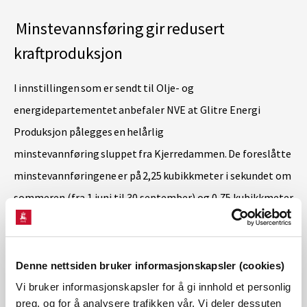
Minstevannsføring gir redusert
kraftproduksjon
I innstillingen som er sendt til Olje- og
energidepartementet anbefaler NVE at Glitre Energi
Produksjon pålegges en helårlig
minstevannføring sluppet fra Kjerredammen. De foreslåtte
minstevannføringene er på 2,25 kubikkmeter i sekundet om
sommeren (fra 1.juni til 30.september) og 0,75 kubikkmeter
i sekundet om vinteren (fra 1.oktober til 31.mai),
kombinert med biotopforbedrende tiltak.
Denne nettsiden bruker informasjonskapsler (cookies)
Denne minstevannføringen vil medføre en redusert
Vi bruker informasjonskapsler for å gi innhold et personlig
preg, og for å analysere trafikken vår. Vi deler dessuten
kraftproduksjon på rundt 5,8 GWh pr. år, i et kraftverk som