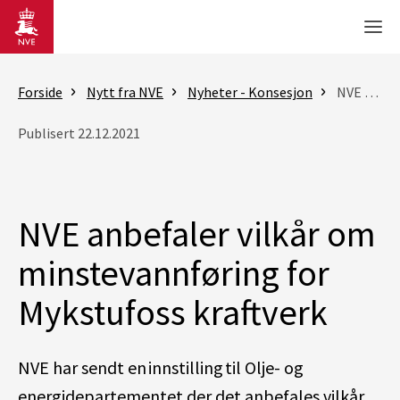
Gå til hovedinnhold
Men
Forside
Nytt fra NVE
Nyheter - Konsesjon
NVE anbefaler vilkår om minstevannføring for Mykstufoss kraftverk
Publisert 22.12.2021
NVE anbefaler vilkår om
minstevannføring for
Mykstufoss kraftverk
NVE har sendt en innstilling til Olje- og
energidepartementet der det anbefales vilkår