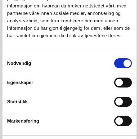
informasjon om hvordan du bruker nettstedet vårt, med
produserer 289 GWh i et gjennomsnittsår.
partnerne våre innen sosiale medier, annonsering og
analysearbeid, som kan kombinere den med annen
informasjon du har gjort tilgjengelig for dem, eller som de
Olje- og energidepartementet
vil sluttbehandle saken
.
Les
har samlet inn gjennom din bruk av tjenestene deres.
mer om innstillingen her
Kontakt
Samtykkevalg
Nødvendig
Carsten Jensen,
seksjonssjef
tlf. 90 85 02 06
Egenskaper
Eilif Brodtkorb
, senioringeniør
tlf. 95 12 89 11
Statistikk
Markedsføring
Les innstillingen her