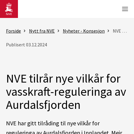
Gå til hovedinnhold
Men
Forside
Nytt fra NVE
Nyheter - Konsesjon
NVE tilrår nye vilkår for vasskraft-reguleringa av Aurdalsfjorden
Publisert 03.12.2024
NVE tilrår nye vilkår for
vasskraft-reguleringa av
Aurdalsfjorden
NVE har gitt tilråding til nye vilkår for
reguleringa av Aurdalsfjorden i Innlandet. Meir