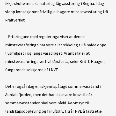
ikkje skulle minske naturleg lågvassføring i Begna. I dag
slepp konsesjonær frivillig ei høgare minstevassføring frå
kraftverket.
– Erfaringane med reguleringa viser at denne
minstevassføringa har vore tilstrekkeleg til å halde oppe
livsmiljøet i og langs vassdraget. Vi anbefaler at
minstevassføringa vert vilkårsfesta, seier Brit T. Haugen,
fungerande seksjonssjef i NVE.
Det er også i dag ein skjønnspålagd sommarvasstand i
Aurdalsfjorden, men det har ikkje vore krav til når
sommarvasstanden skal vere nådd. Av omsyn til
landskapsoppleving og friluftsliv, tilrår NVE å fastsetje