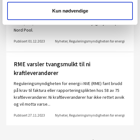
På vegne av reguleringsmyndighetene i Finland, Sverige,
Kun nødvendige
Danmark og Norge skal Reguleringsmyndigheten for energi
i NVE (RME) undersøke feilhandelen som nylig skjedde på
Nord Pool.
Publisert 01.12.2023
Nyheter, Reguleringsmyndigheten for energi
RME varsler tvangsmulkt til ni
kraftleverandører
Reguleringsmyndigheten for energi i NVE (RME) fant brudd
på krav til faktura eller rapporteringsplikten hos 58 av 75
kraftleverandører. Ni kraftleverandører har ikke rettet avvik
og vil motta varse...
Publisert 27.11.2023
Nyheter, Reguleringsmyndigheten for energi