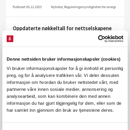
Publisert 05.12.2023
Nyheter, Reguleringsmyndigheten for energi
Oppdaterte nøkkeltall for nettselskapene
(2022)
Reguleringsmyndigheten for energi i NVE (RME) har publisert
den årlige oversikten over nøkkeltallene fra
nettselskapene. Oversikten viser en nedgang i
Denne nettsiden bruker informasjonskapsler (cookies)
investeringene i transmisjon- og regionalnette...
Vi bruker informasjonskapsler for å gi innhold et personlig
preg, og for å analysere trafikken vår. Vi deler dessuten
Publisert 04.12.2023
Nyheter, Reguleringsmyndigheten for energi
informasjon om hvordan du bruker nettstedet vårt, med
partnerne våre innen sosiale medier, annonsering og
analysearbeid, som kan kombinere den med annen
AMS 2.0 - Neste generasjon smarte
informasjon du har gjort tilgjengelig for dem, eller som de
strømmålere
har samlet inn gjennom din bruk av tjenestene deres.
2023-sommerstudenter hos Reguleringsmyndigheten for
energi i NVE (RME) oppfordrer til nytenkning, tilpasning til
brukerbehov og nøye vurdering av implementering av AMS