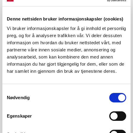
Vassmagasinstatistikk veke 48 2023
Ved utgangen av veke 48 var fyllingsgraden i magasina i
Denne nettsiden bruker informasjonskapsler (cookies)
Noreg på 70,3 prosent. Gjennom veka gjekk
magasinfyllinga ned med 3,5 prosenteiningar. Energiinnhald
Vi bruker informasjonskapsler for å gi innhold et personlig
og fyllingsgrad i vassmagasin i veke 4...
preg, og for å analysere trafikken vår. Vi deler dessuten
informasjon om hvordan du bruker nettstedet vårt, med
Publisert 05.12.2023
Rapporter, Vassmagasinstatistikk
partnerne våre innen sosiale medier, annonsering og
analysearbeid, som kan kombinere den med annen
informasjon du har gjort tilgjengelig for dem, eller som de
Vassmagasinstatistikk veke 47 2023
har samlet inn gjennom din bruk av tjenestene deres.
Ved utgangen av veke 47 var fyllingsgraden i magasina i
Noreg på 73,9 prosent. Gjennom veka gjekk
magasinfyllinga ned med 2,4 prosenteiningar. Energiinnhald
Samtykkevalg
og fyllingsgrad i vassmagasin i veke 4...
Nødvendig
Publisert 28.11.2023
Rapporter, Vassmagasinstatistikk
Egenskaper
Vassmagasinstatistikk veke 46 2023