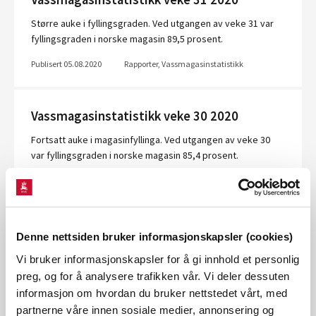
Større auke i fyllingsgraden. Ved utgangen av veke 31 var
fyllingsgraden i norske magasin 89,5 prosent.
Publisert 05.08.2020
Rapporter, Vassmagasinstatistikk
Vassmagasinstatistikk veke 30 2020
Fortsatt auke i magasinfyllinga. Ved utgangen av veke 30
var fyllingsgraden i norske magasin 85,4 prosent.
Publisert 28.07.2020
Rapporter, Vassmagasinstatistikk
Vassmagasinstatistikk veke 29 2020
Denne nettsiden bruker informasjonskapsler (cookies)
Større auke i magasinfyllinga. Ved utgangen av veke 29 var
Vi bruker informasjonskapsler for å gi innhold et personlig
fyllingsgraden i norske magasin 83,4 prosent.
preg, og for å analysere trafikken vår. Vi deler dessuten
informasjon om hvordan du bruker nettstedet vårt, med
Publisert 21.07.2020
Rapporter, Vassmagasinstatistikk
partnerne våre innen sosiale medier, annonsering og