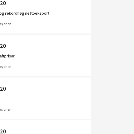
020
d og rekordhøg nettoeksport
uasjonen
020
aftprisar
uasjonen
020
uasjonen
020