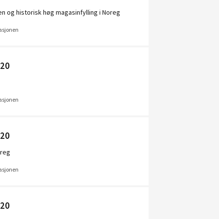
n og historisk høg magasinfylling i Noreg
uasjonen
020
uasjonen
020
oreg
uasjonen
020