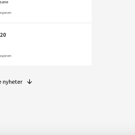
isane
uasjonen
020
uasjonen
re nyheter