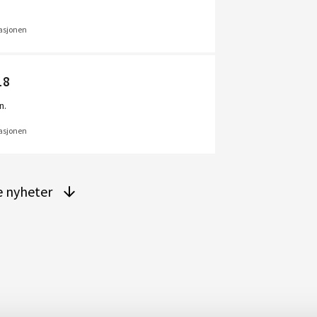
uasjonen
18
n.
uasjonen
re nyheter