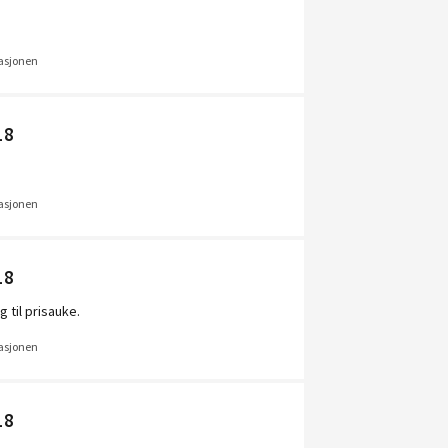
uasjonen
18
uasjonen
18
 til prisauke.
uasjonen
18