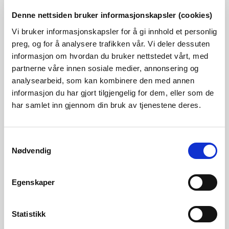
Denne nettsiden bruker informasjonskapsler (cookies)
Vi bruker informasjonskapsler for å gi innhold et personlig
23. oktober: NVE setter ned farenivået for
preg, og for å analysere trafikken vår. Vi deler dessuten
Veslemannen til gult
informasjon om hvordan du bruker nettstedet vårt, med
Avtagende hastigheter og kuldegrader
partnerne våre innen sosiale medier, annonsering og
analysearbeid, som kan kombinere den med annen
Publisert 23.10.2018
Nyheter, Skred og vassdrag
informasjon du har gjort tilgjengelig for dem, eller som de
har samlet inn gjennom din bruk av tjenestene deres.
22. oktober kl. 18.00: NVE opprettholder
rødt farenivå for Veslemannen
Samtykkevalg
Nødvendig
Hastighetene varierer, men er synkende
Publisert 22.10.2018
Nyheter, Skred og vassdrag
Egenskaper
Dalen i Telemark har fått betre tryggleik
Statistikk
mot flaum