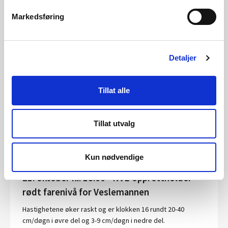
NVE har bygd flaum- og erosjonssikring for å betre
Markedsføring
tryggleiken i Dalen i Telemark. Måndag 22. oktober vart
sikringsanlegget overlevert til Tokke kommune.
Publisert 22.10.2018
Nyheter, Skred og vassdrag
Detaljer
22. oktober: NVE opprettheld raudt farenivå
Tillat alle
for Veslemannen
Bevegelsane er noko reduserte, men framleis høge
Tillat utvalg
Publisert 22.10.2018
Nyheter, Skred og vassdrag
Kun nødvendige
21. oktober kl. 18.00 - NVE opprettholder
rødt farenivå for Veslemannen
Hastighetene øker raskt og er klokken 16 rundt 20-40
cm/døgn i øvre del og 3-9 cm/døgn i nedre del.