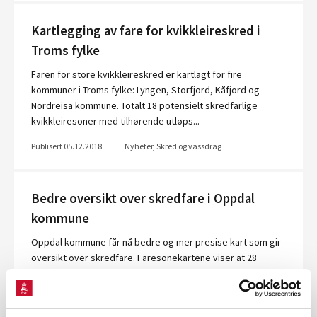
Kartlegging av fare for kvikkleireskred i
Troms fylke
Faren for store kvikkleireskred er kartlagt for fire
kommuner i Troms fylke: Lyngen, Storfjord, Kåfjord og
Nordreisa kommune. Totalt 18 potensielt skredfarlige
kvikkleiresoner med tilhørende utløps...
Publisert 05.12.2018
Nyheter, Skred og vassdrag
Bedre oversikt over skredfare i Oppdal
kommune
Oppdal kommune får nå bedre og mer presise kart som gir
oversikt over skredfare. Faresonekartene viser at 28
boligbygg og 105 fritidsboliger ligger innenfor 1/1000
faresonen. Kun en fritidsbolig li...
Publisert 07.11.2018
Nyheter, Skred og vassdrag