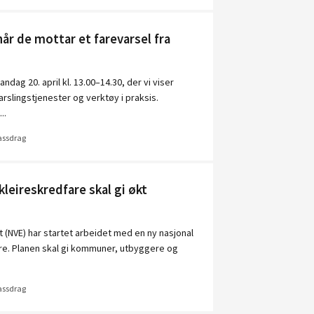
r de mottar et farevarsel fra
dag 20. april kl. 13.00–14.30, der vi viser
slingstjenester og verktøy i praksis.
..
vassdrag
kleireskredfare skal gi økt
 (NVE) har startet arbeidet med en ny nasjonal
are. Planen skal gi kommuner, utbyggere og
vassdrag