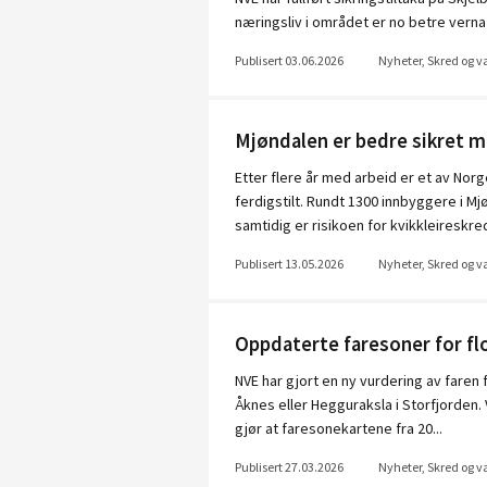
næringsliv i området er no betre verna
Publisert 03.06.2026
Nyheter, Skred og 
Mjøndalen er bedre sikret m
Etter flere år med arbeid er et av Nor
ferdigstilt. Rundt 1300 innbyggere i M
samtidig er risikoen for kvikkleireskred 
Publisert 13.05.2026
Nyheter, Skred og 
Oppdaterte faresoner for fl
NVE har gjort en ny vurdering av faren 
Åknes eller Hegguraksla i Storfjorden
gjør at faresonekartene fra 20...
Publisert 27.03.2026
Nyheter, Skred og 