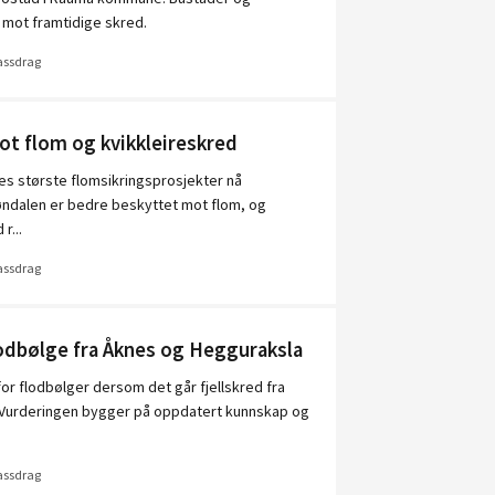
 mot framtidige skred.
vassdrag
ot flom og kvikkleireskred
ges største flomsikringsprosjekter nå
jøndalen er bedre beskyttet mot flom, og
r...
vassdrag
odbølge fra Åknes og Hegguraksla
for flodbølger dersom det går fjellskred fra
. Vurderingen bygger på oppdatert kunnskap og
vassdrag