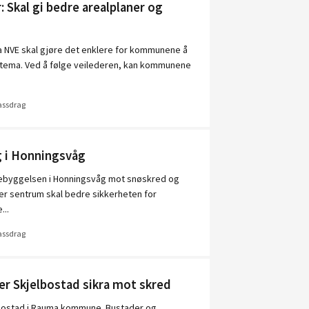
: Skal gi bedre arealplaner og
ra NVE skal gjøre det enklere for kommunene å
agtema. Ved å følge veilederen, kan kommunene
vassdrag
g i Honningsvåg
 bebyggelsen i Honningsvåg mot snøskred og
over sentrum skal bedre sikkerheten for
...
vassdrag
er Skjelbostad sikra mot skred
jelbostad i Rauma kommune. Bustader og