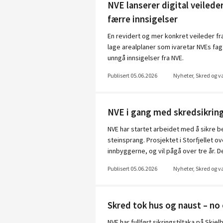
NVE lanserer digital veileder
færre innsigelser
En revidert og mer konkret veileder f
lage arealplaner som ivaretar NVEs f
unngå innsigelser fra NVE.
Publisert 05.06.2026
Nyheter, Skred og 
NVE i gang med skredsikrin
NVE har startet arbeidet med å sikre
steinsprang. Prosjektet i Storfjellet 
innbyggerne, og vil pågå over tre år. De
Publisert 05.06.2026
Nyheter, Skred og 
Skred tok hus og naust – no 
NVE har fullført sikringstiltaka på Sk