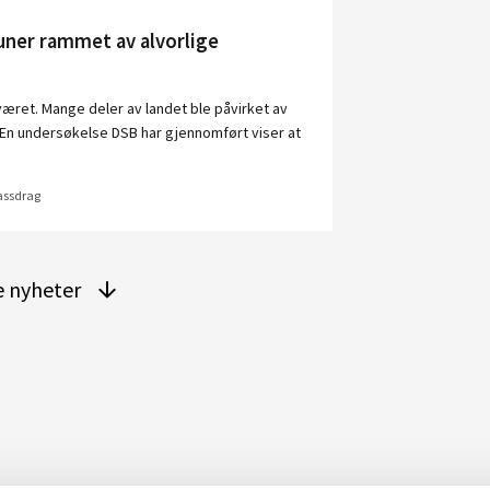
ner rammet av alvorlige
 været. Mange deler av landet ble påvirket av
. En undersøkelse DSB har gjennomført viser at
vassdrag
re nyheter