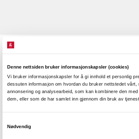
KONTAKT OSS
Kontakt
Denne nettsiden bruker informasjonskapsler (cookies)
Vi bruker informasjonskapsler for å gi innhold et personlig pre
NVEs beredskapsrolle
dessuten informasjon om hvordan du bruker nettstedet vårt, 
Presserom
annonsering og analysearbeid, som kan kombinere den med ann
dem, eller som de har samlet inn gjennom din bruk av tjenes
OM NVE
Samtykkevalg
Nødvendig
Om NVE