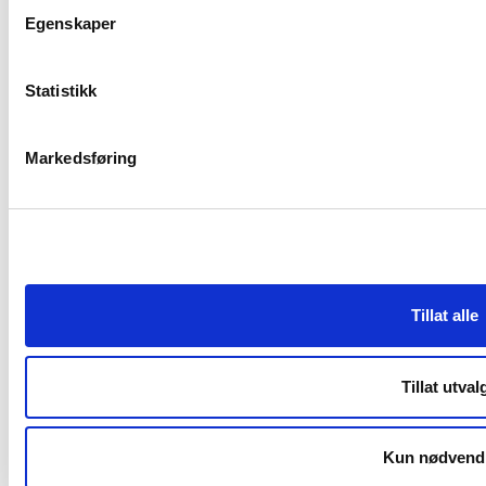
Jobb i NVE
Egenskaper
Høringer
Kalender
Statistikk
Markedsføring
OM NETTSTEDET
Personvern og cookies
Tilgjengelighetserklæring
Tillat alle
RME
Tillat utval
Reguleringsmyndigheten
Kun nødvend