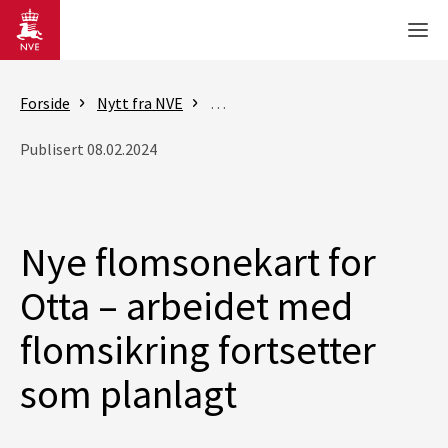
Gå til hovedinnhold
Men
Forside
Nytt fra NVE
Nyheter - skred og vassdrag
Nye
Publisert 08.02.2024
Nye flomsonekart for
Otta – arbeidet med
flomsikring fortsetter
som planlagt