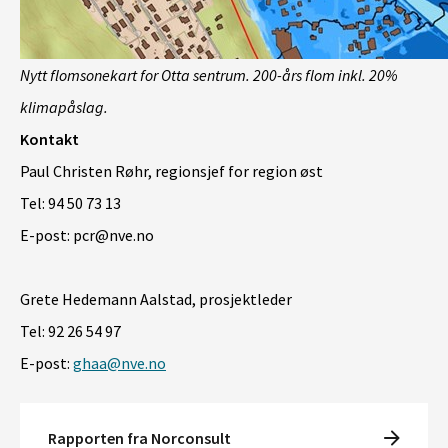
Nytt flomsonekart for Otta sentrum.
200
-
års flom inkl. 20%
klimapåslag.
Kontakt
Paul Christen Røhr, regionsjef for region øst
Tel: 94 50 73 13
E-post: pcr@nve.no
Grete Hedemann Aalstad, prosjektleder
Tel: 92 26 54 97
E-post:
ghaa@nve.no
Rapporten fra Norconsult