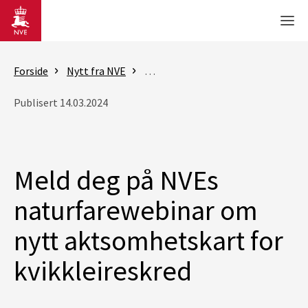
Gå til hovedinnhold
Men
Forside
Nytt fra NVE
Nyheter - skred og vassdrag
Mel
Publisert 14.03.2024
Meld deg på NVEs
naturfarewebinar om
nytt aktsomhetskart for
kvikkleireskred