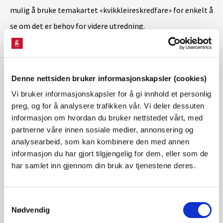
mulig å bruke temakartet «kvikkleireskredfare» for enkelt å
se om det er behov for videre utredning.
Webinaret blir tatt opp og lagt ut på NVEs nettsider i
etterkant. Det blir mulighet for å stille spørsmål
Denne nettsiden bruker informasjonskapsler (cookies)
underveis.
Vi bruker informasjonskapsler for å gi innhold et personlig
preg, og for å analysere trafikken vår. Vi deler dessuten
informasjon om hvordan du bruker nettstedet vårt, med
Meld deg på her
partnerne våre innen sosiale medier, annonsering og
Kontakt
analysearbeid, som kan kombinere den med annen
Ellen Elizabeth Davis Haugen
informasjon du har gjort tilgjengelig for dem, eller som de
har samlet inn gjennom din bruk av tjenestene deres.
Senioringeniør i skredseksjonen
E-post:
edha@nve.no
Samtykkevalg
Nødvendig
Meld deg på her