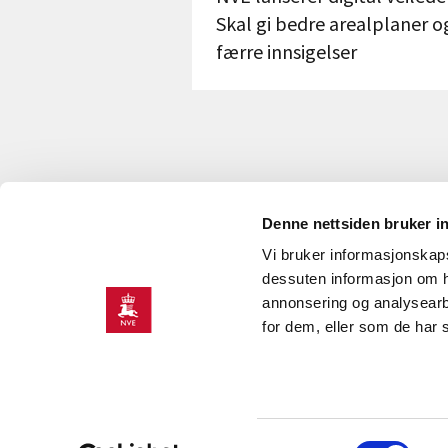
Skal gi bedre arealplaner o
færre innsigelser
Denne nettsiden bruker i
Vi bruker informasjonskapsl
KONTAKT OSS
dessuten informasjon om h
annonsering og analysearb
Kontakt
O
for dem, eller som de har 
NVEs beredskapsrolle
J
Presserom
H
K
Samtykkevalg