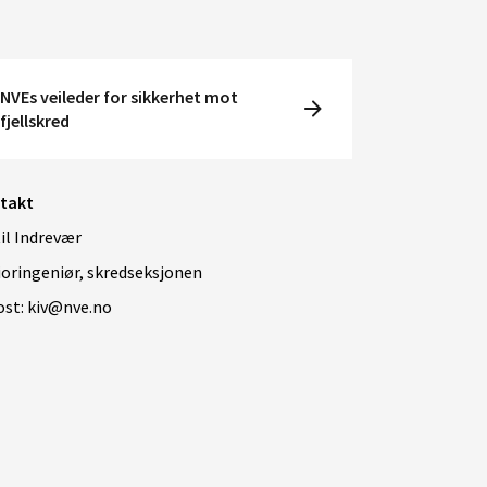
NVEs veileder for sikkerhet mot
fjellskred
takt
il Indrevær
ioringeniør, skredseksjonen
ost: kiv@nve.no