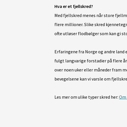
Hva er et fjellskred?
Med fjellskred menes når store fjellm
flere millioner. Slike skred kjennet
ofte utløser flodbølger som kan gi st
Erfaringene fra Norge og andre land er
fulgt langvarige forstadier på flere å
over noen uker eller måneder fram mot
bevegelsene kan vi varsle om fjellskre
Les mer om ulike typer skred her:
Om 