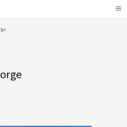
Men
orge
Norge