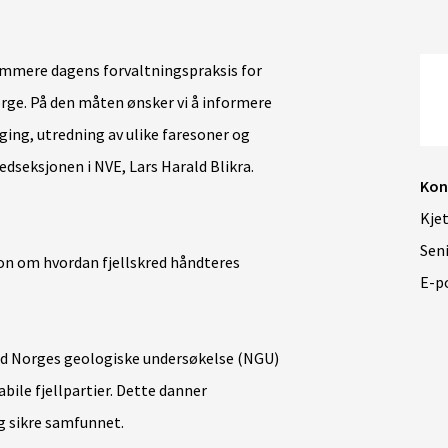
ummere dagens forvaltningspraksis for
Norge. På den måten ønsker vi å informere
ing, utredning av ulike faresoner og
redseksjonen i NVE, Lars Harald Blikra.
Kon
Kjet
Sen
on om hvordan fjellskred håndteres
E-p
d Norges geologiske undersøkelse (NGU)
abile fjellpartier. Dette danner
og sikre samfunnet.