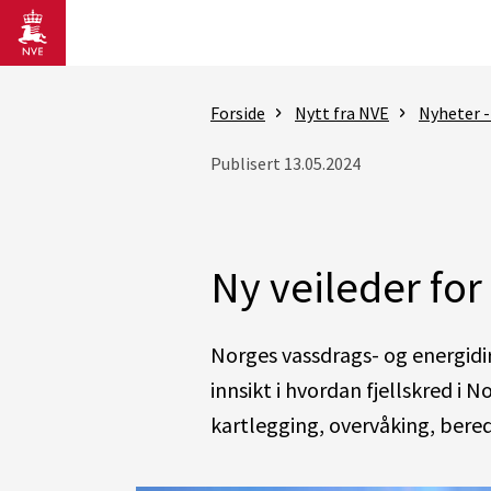
Gå til hovedinnhold
Forside
Nytt fra NVE
Nyheter -
Publisert 13.05.2024
Ny veileder for
Norges vassdrags- og energidi
innsikt i hvordan fjellskred i
kartlegging, overvåking, bere