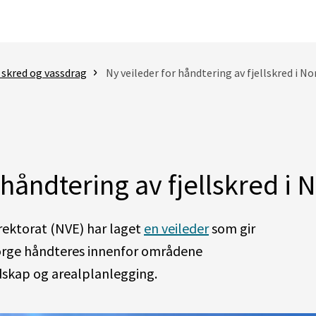
 skred og vassdrag
Ny veileder for håndtering av fjellskred i N
 håndtering av fjellskred i 
rektorat (NVE) har laget
en veileder
som gir
 Norge håndteres innenfor områdene
dskap og arealplanlegging.