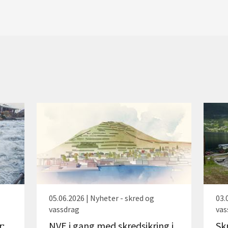
05.06.2026 | Nyheter - skred og
03.
vassdrag
vas
r:
NVE i gang med skredsikring i
Sk