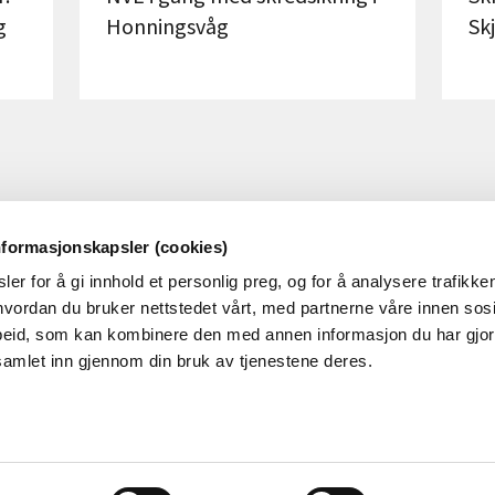
g
Honningsvåg
Sk
nformasjonskapsler (cookies)
er for å gi innhold et personlig preg, og for å analysere trafikken
OM NVE
OM NETTSTEDET
vordan du bruker nettstedet vårt, med partnerne våre innen sosi
eid, som kan kombinere den med annen informasjon du har gjort 
m NVE
Personvern og cookies
samlet inn gjennom din bruk av tjenestene deres.
obb i NVE
Tilgjengelighetserklæring
øringer
alender