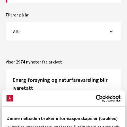
Filtrer på år
Alle
Viser 2974 nyheter fra arkivet
Energiforsyning og naturfarevarsling blir
ivaretatt
NVE gjør tiltak for å sikre stabil strømforsyning og fortsatt
drift av varslingstjenestene for snøskred, flom, jordskred
og fjellskred. Alle tjenestene ivaretar
Folkehelseinstituttets retningslinje...
Denne nettsiden bruker informasjonskapsler (cookies)
Publisert 13.03.2020
Beredskapsmeldinger fra NVE,