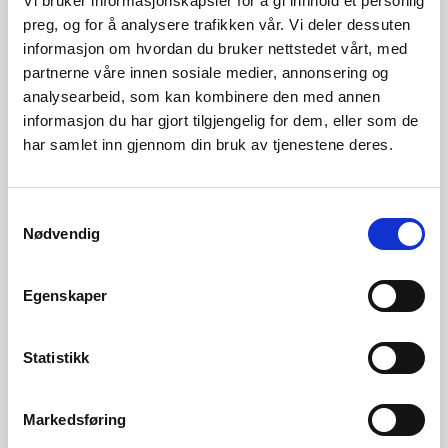
Vi bruker informasjonskapsler for å gi innhold et personlig
preg, og for å analysere trafikken vår. Vi deler dessuten
informasjon om hvordan du bruker nettstedet vårt, med
Varsel om jord- og flomskredfare, oransje
partnerne våre innen sosiale medier, annonsering og
analysearbeid, som kan kombinere den med annen
nivå for Hordaland
informasjon du har gjort tilgjengelig for dem, eller som de
Publisert 28.08.2019
Beredskapsmeldinger fra NVE,
har samlet inn gjennom din bruk av tjenestene deres.
Nå kan alle abonnere på naturfarevarsel
Samtykkevalg
Nødvendig
Alle som ønsker det kan nå motta flom-, jordskred- og
snøskredvarsel på e-post eller SMS. NVE har i samarbeid
med Statens vegvesen og Meteorologisk institutt utviklet
Egenskaper
en abonnementsløsning for vars...
Publisert 19.04.2017
Beredskapsmeldinger fra NVE,
Statistikk
Markedsføring
Vis flere nyheter