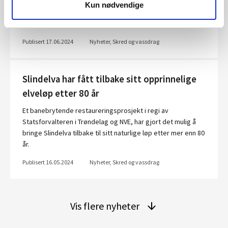
viser at om lag 340 millioner ble brukt til sikring mot flom og
Kun nødvendige
skred, samt miljøtiltak langs vassdrag. Det ble også brukt
123 milli...
Publisert 17.06.2024
Nyheter, Skred og vassdrag
Slindelva har fått tilbake sitt opprinnelige
elveløp etter 80 år
Et banebrytende restaureringsprosjekt i regi av
Statsforvalteren i Trøndelag og NVE, har gjort det mulig å
bringe Slindelva tilbake til sitt naturlige løp etter mer enn 80
år.
Publisert 16.05.2024
Nyheter, Skred og vassdrag
Vis flere nyheter