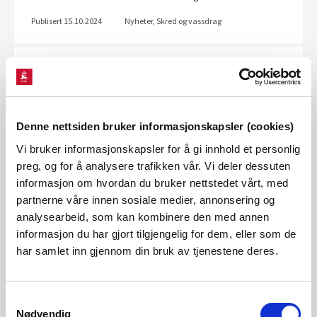
Publisert 15.10.2024
Nyheter, Skred og vassdrag
Markerte ferdigstillelse av flomsikring – en
tryggere fremtid for Bismo i Skjåk
Tirsdag 24. september ble en merkedag for Bismo, da Skjåk
Denne nettsiden bruker informasjonskapsler (cookies)
kommune og NVE offisielt markerte ferdigstillelsen av
flomvollen som skal beskytte kommunesenteret mot
Vi bruker informasjonskapsler for å gi innhold et personlig
fremtidige flommer. Arrangementet sa...
preg, og for å analysere trafikken vår. Vi deler dessuten
informasjon om hvordan du bruker nettstedet vårt, med
Publisert 25.09.2024
Nyheter, Skred og vassdrag
partnerne våre innen sosiale medier, annonsering og
analysearbeid, som kan kombinere den med annen
informasjon du har gjort tilgjengelig for dem, eller som de
NVE lanserer film om sikringsarbeidet i
har samlet inn gjennom din bruk av tjenestene deres.
Gjerdrum – målrettet mot fagmiljøer og
studenter
Samtykkevalg
Norges vassdrags- og energidirektorat (NVE) har lansert en
Nødvendig