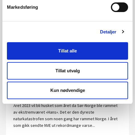
Markedsføring
Publisert 12.03.2024
Nyheter, Hydrologi
Ledige plasser på kurs i HEC-RAS 2024
Detaljer
Nå har du muligheten til å melde deg på kurs i HEC-RAS 2D,
med den anerkjente kursholderen Chris Goodell fra
Tillat alle
Kleinschmidt Group, USA. Kurset arrangeres fra tirsdag 4.
juni til torsdag 6. juni 2024.
Tillat utvalg
Publisert 01.02.2024
Nyheter, Hydrologi
Kun nødvendige
Tørke-, flom- og jordskredåret 2023
Året 2023 vil bli husket som året da Sør-Norge ble rammet
av ekstremværet «Hans». Det er den dyreste
naturkatastrofen som noen gang har rammet Norge. I året
som gikk sendte NVE ut rekordmange varse...