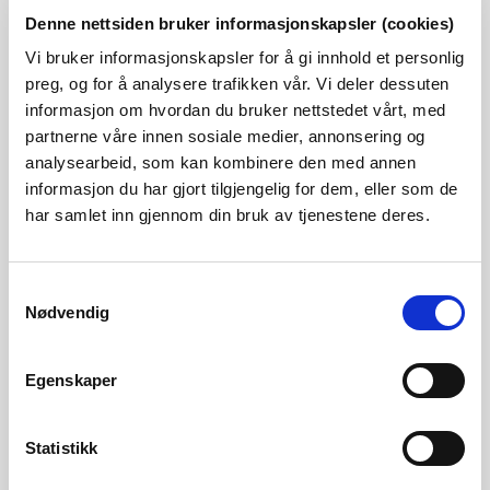
høring. Vi ber om innspill innen 18.november.
Denne nettsiden bruker informasjonskapsler (cookies)
Publisert 18.10.2024
Nyheter, Hydrologi
Vi bruker informasjonskapsler for å gi innhold et personlig
preg, og for å analysere trafikken vår. Vi deler dessuten
informasjon om hvordan du bruker nettstedet vårt, med
Endringer i NVEs hydrologiske database
partnerne våre innen sosiale medier, annonsering og
Brukere av hydrologiske data kan fra 16.oktober oppleve ny
analysearbeid, som kan kombinere den med annen
arkivstruktur i NVEs hydrologiske database HydraII. Sender
informasjon du har gjort tilgjengelig for dem, eller som de
NVE ut flom- og jordskredvarsel kan datoen for omlegging
har samlet inn gjennom din bruk av tjenestene deres.
utsettes. Endringene v...
Publisert 14.10.2024
Nyheter, Hydrologi
Samtykkevalg
Nødvendig
Brukerundersøkelse om kommunikasjonen
fra NVE under ekstremværet Hans
Egenskaper
En ny rapport har kartlagt hvordan kommunene opplevde
informasjonen og bistanden fra NVE under ekstremværet
Statistikk
Hans. Rapporten peker på viktige områder hvor NVE kan
jobbe videre med kommunikasjon av v...