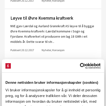
Publisert 20.12.2017
Nyheter, Konsesjon
Løyve til Øvre Kvemma kraftverk
NVE gjev Lærdal og Aurland Grønnkraft AS løyve til å byggje
Øvre Kvemma kraftverk i Lærdal kommune i Sogn og
Fjordane. Kraftverket vil produsere om lag 18 GWh i eit
middels år. Dette svarar til str...
Publisert 20.12.2017
Nyheter, Konsesjon
Løyve til konsesjonsendringar for ny
kraftleidning Magnhildskaret–Svelgen–
Ålfoten i Sogn og Fjordane
Denne nettsiden bruker informasjonskapsler (cookies)
NVE har gjeve SFE Nett konsesjon til å byggje den tidligare
Vi bruker informasjonskapsler for å gi innhold et personlig
konsesjonsgjevne kraftleidningen 132 kV Ålfoten-Svelgen
preg, og for å analysere trafikken vår. Vi deler dessuten
med stålmaster og duplex-liner. NVE gjev samstundes SFE
informasjon om hvordan du bruker nettstedet vårt, med
Nett oreigningsløyve til...