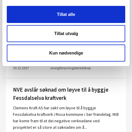
Norsk energiforsyning sterkt avhengig av
Tillat alle
IT-leverandørene
Sårbarhetsutfordringene innen IKT-sikkerhet i norsk
Tillat utvalg
energiforsyning er størst i de administrative systemene og
er preget av at virksomhetene er sterkt avhengige av IT-
leverandørene. Dette viser en...
Kun nødvendige
Publisert
Nyheter, Sikkerhet og
20.12.2017
energiforsyningsberedskap
NVE avslår søknad om løyve til å byggje
Fessdalselva kraftverk
Clemens Kraft AS har søkt om løyve til å byggje
Fessdalselva kraftverk i Rissa kommune i Sør-Trøndelag. NVE
har kome fram til at dei negative verknadane ved
prosjektet er så store at søknaden om å...