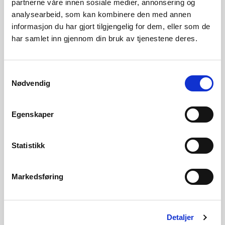
partnerne våre innen sosiale medier, annonsering og
analysearbeid, som kan kombinere den med annen
Publisert 20.12.2017
Nyheter, Konsesjon
informasjon du har gjort tilgjengelig for dem, eller som de
har samlet inn gjennom din bruk av tjenestene deres.
Avslag til Sandnes Småkraftverk
NVE avslår søknaden om løyve til å byggje Sandnes
Samtykkevalg
Småkraftverk i Osestadbekken med overføring av
Nødvendig
Storevatnet i Lindesnes kommune i Vest-Agder.
Publisert 20.12.2017
Nyheter, Konsesjon
Egenskaper
Løyve til Valdra kraftverk i Etne kommune
Statistikk
NVE gjev løyve til å bygge Valdra kraftverk i Valdraelva i Etne
kommune i Hordaland. I vedtaket har NVE lagt vekt på at ei
Markedsføring
utbygging av Valdra kraftverk vil vera eit bidrag til fornybar
energiprodu...
Publisert 20.12.2017
Nyheter, Konsesjon
Detaljer