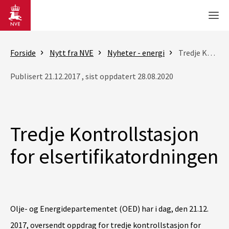
Gå til hovedinnhold
Men
Forside
Nytt fra NVE
Nyheter - energi
Tredje Kontrollstasjon for elsertifikatordningen
Publisert 21.12.2017 , sist oppdatert 28.08.2020
Tredje Kontrollstasjon
for elsertifikatordningen
Olje- og Energidepartementet (OED) har i dag, den 21.12.
2017, oversendt oppdrag for tredje kontrollstasjon for