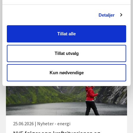
Detaljer
03.07.2026 | Nyheter - energi
Laveste klimagassutslipp knyttet til norsk
Tillat alle
strømforbruk siden 2020
Tillat utvalg
Kun nødvendige
25.06.2026 | Nyheter - energi