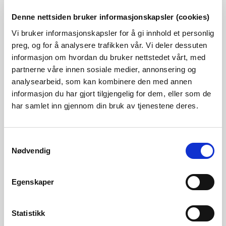
klimasamarbeidet – NVE programpartner
for klima og energi
Denne nettsiden bruker informasjonskapsler (cookies)
Samarbeidsavtalen ble underskrevet i Warszawa 20.
Vi bruker informasjonskapsler for å gi innhold et personlig
desember, og innebærer at det gjennom EØS-midlene er
preg, og for å analysere trafikken vår. Vi deler dessuten
satt av 140 millioner euro til et program for klima og energi.
informasjon om hvordan du bruker nettstedet vårt, med
partnerne våre innen sosiale medier, annonsering og
Publisert 20.12.2017
Nyheter, Klima
analysearbeid, som kan kombinere den med annen
informasjon du har gjort tilgjengelig for dem, eller som de
har samlet inn gjennom din bruk av tjenestene deres.
Kraftsituasjonen veke 50 2017
Kjølegare vêr og mindre vindkraft gav auka prisar.
Samtykkevalg
Publisert 20.12.2017
Rapporter, Kraftsituasjonen
Nødvendig
Avslag til Hoffmannselva kraftverk
Egenskaper
NVE avslår søknaden om løyve til å byggje Hoffmannselva
kraftverk i Hamarøy kommune i Nordland.
Statistikk