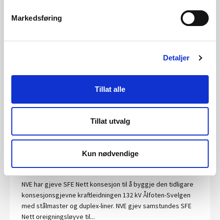
Publisert 20.12.2017
Nyheter, Konsesjon
Markedsføring
Løyve til Øvre Kvemma kraftverk
NVE gjev Lærdal og Aurland Grønnkraft AS løyve til å byggje
Detaljer
Øvre Kvemma kraftverk i Lærdal kommune i Sogn og
Fjordane. Kraftverket vil produsere om lag 18 GWh i eit
middels år. Dette svarar til str...
Tillat alle
Publisert 20.12.2017
Nyheter, Konsesjon
Tillat utvalg
Løyve til konsesjonsendringar for ny
kraftleidning Magnhildskaret–Svelgen–
Kun nødvendige
Ålfoten i Sogn og Fjordane
NVE har gjeve SFE Nett konsesjon til å byggje den tidligare
konsesjonsgjevne kraftleidningen 132 kV Ålfoten-Svelgen
med stålmaster og duplex-liner. NVE gjev samstundes SFE
Nett oreigningsløyve til...