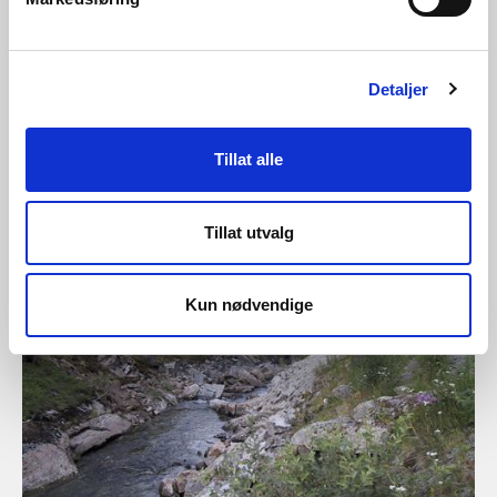
Detaljer
02.07.2026 | Nyheter - Konsesjon
NVE ber jordbruk, settefiskanlegg og
Tillat alle
vannverk om å forberede seg på
sommertørke
Tillat utvalg
Kun nødvendige