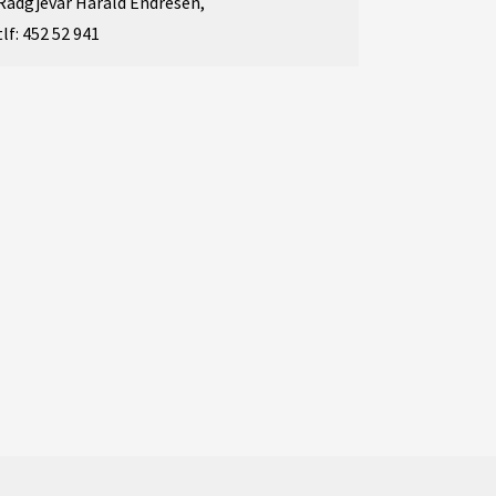
Rådgjevar Harald Endresen,
tlf: 452 52 941