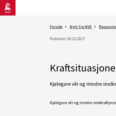
Gå til hovedinnhold
Forside
Nytt fra NVE
Rapporter
Publisert 20.12.2017
Kraftsituasjon
Kjølegare vêr og mindre vindkra
Kjølegare vêr og mindre vindkraftpro