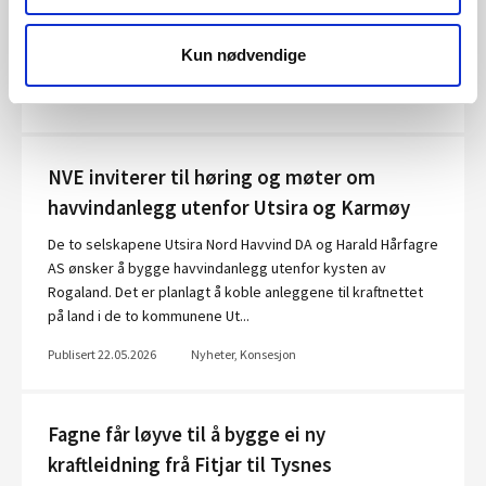
NVE gir Østfold Energi Solkraft AS tillatelse til å bygge
Forsetlundgropa solkraftverk. Anlegget skal etableres på et
Kun nødvendige
tidligere massedeponi.
Publisert 02.06.2026
Nyheter, Konsesjon
NVE inviterer til høring og møter om
havvindanlegg utenfor Utsira og Karmøy
De to selskapene Utsira Nord Havvind DA og Harald Hårfagre
AS ønsker å bygge havvindanlegg utenfor kysten av
Rogaland. Det er planlagt å koble anleggene til kraftnettet
på land i de to kommunene Ut...
Publisert 22.05.2026
Nyheter, Konsesjon
Fagne får løyve til å bygge ei ny
kraftleidning frå Fitjar til Tysnes