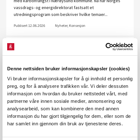
med karbonfangst i Nærøysund kommune. Nå har Norges
vassdrags- og energidirektorat fastsatt et
utredningsprogram som beskriver hvilke temaer...
Publisert 12.06.2026
Nyheter, Konsesjon
NVE fastsetter utredningsprogram for
Garbergselva kraftverk
Norges vassdrags- og energidirektorat (NVE) har fastsatt
Denne nettsiden bruker informasjonskapsler (cookies)
utredningsprogram for det planlagte Garbergselva
Vi bruker informasjonskapsler for å gi innhold et personlig
kraftverk i Selbu kommune. Programmet beskriver ulike
preg, og for å analysere trafikken vår. Vi deler dessuten
temaer Clemens Kraft AS må utrede før...
informasjon om hvordan du bruker nettstedet vårt, med
Publisert 11.06.2026
Nyheter, Konsesjon
partnerne våre innen sosiale medier, annonsering og
analysearbeid, som kan kombinere den med annen
informasjon du har gjort tilgjengelig for dem, eller som de
NVE gir konsesjon til Store Nøkleberg
har samlet inn gjennom din bruk av tjenestene deres.
solkraftverk