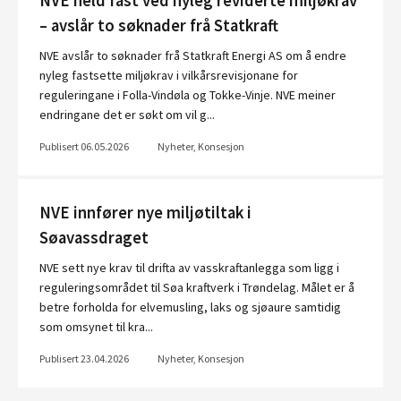
NVE held fast ved nyleg reviderte miljøkrav
– avslår to søknader frå Statkraft
NVE avslår to søknader frå Statkraft Energi AS om å endre
nyleg fastsette miljøkrav i vilkårsrevisjonane for
reguleringane i Folla-Vindøla og Tokke-Vinje. NVE meiner
endringane det er søkt om vil g...
Publisert 06.05.2026
Nyheter, Konsesjon
NVE innfører nye miljøtiltak i
Søavassdraget
NVE sett nye krav til drifta av vasskraftanlegga som ligg i
reguleringsområdet til Søa kraftverk i Trøndelag. Målet er å
betre forholda for elvemusling, laks og sjøaure samtidig
som omsynet til kra...
Publisert 23.04.2026
Nyheter, Konsesjon