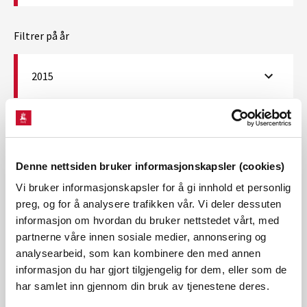
Filtrer på år
2015
Viser 2976 nyheter fra arkivet
Denne nettsiden bruker informasjonskapsler (cookies)
Vi bruker informasjonskapsler for å gi innhold et personlig
H.K.H. Kronprins Haakon oppfordrer deg til
preg, og for å analysere trafikken vår. Vi deler dessuten
å ferdes trygt i fjellet.
informasjon om hvordan du bruker nettstedet vårt, med
Skisesongen er i gang og Norges vassdrags- og
partnerne våre innen sosiale medier, annonsering og
energidirektorat (NVE) publiserer sitt første snøskredvarsel
analysearbeid, som kan kombinere den med annen
på varsom.no 1. desember. Kronprinsen har tre gode råd til
informasjon du har gjort tilgjengelig for dem, eller som de
inngangen av sesongen.
har samlet inn gjennom din bruk av tjenestene deres.
Publisert 03.12.2015
Nyheter, Hydrologi