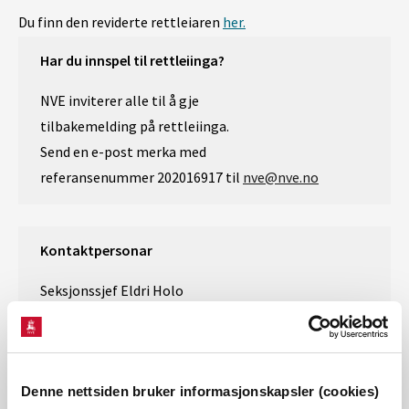
Du finn den reviderte
rettlei
aren
her.
Har du innspel til rettleiinga?
NVE inviter
e
r
alle
til å gje
tilbakemelding
på
rettleiinga
.
Send en e-post
merka med
referansenummer
202016917 til
nve@nve.no
Kontaktpersonar
Seksjonssjef Eldri Holo
Tlf:
97096895
Mail: enho@nve.no
Spesialrådgjevar Janne Hagen
Denne nettsiden bruker informasjonskapsler (cookies)
Tlf: 90529180