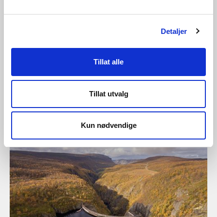
Detaljer
Tillat alle
26.06.2026 | Nyheter - tilsyn
Tillat utvalg
NVE ilegger Bane NOR SF
overtredelsesgebyr på 750 000 kroner
Kun nødvendige