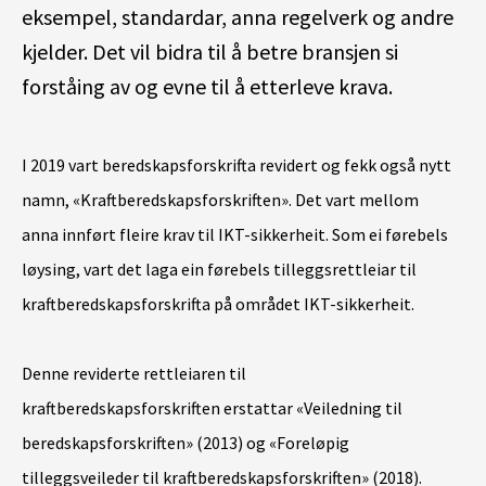
eksempel, standardar, anna regelverk og andre
kjelder. Det vil bidra til å betre bransjen si
forståing av og evne til å etterleve krava.
I 20
19 vart beredskapsforskrift
a
revidert
og fekk også nytt
namn,
«
Kraftberedskapsforskriften
»
. Det vart mellom
anna
innført fle
i
re krav til IKT-
sikkerheit
.
Som ei førebels
løysing
,
vart det laga ein
førebels
tilleggsrettleiar til
kraftberedskapsforskrift
a
på området IKT-sikkerheit
.
Denne
reviderte
rettlei
aren
til
kraftberedskapsforskrift
en
erstattar
«
Veiledning til
beredskapsforskriften
»
(
2013
)
og
«
F
oreløpig
tilleggsveileder til kraftberedskapsforskriften
»
(
201
8
)
.