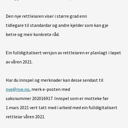
Den nye rettlei
aren
viser
i større grad enn
tidlegare
til
standardar
og andre kjelder som kan
gje
betre
og meir konkrete råd.
Ein fulldigitalisert versjon av rettlei
aren
er planlagt i løpet
av våren 2021.
Har du innspel og merknader kan desse sendast til
nve@nve.no
, merk e-posten med
saksn
ummer
202016917.
Innspel som er motteke før
1.mars 2021 vert
tatt med i arbeid med ein fulldigitalisert
rettleiar våren 2021.