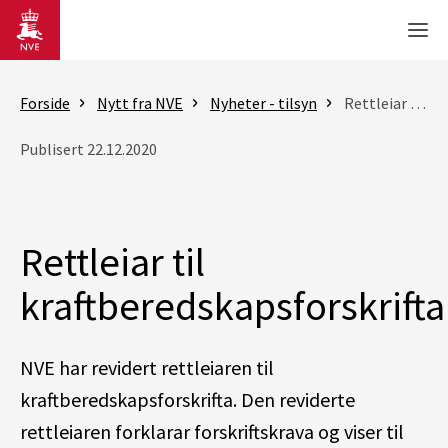
Gå til hovedinnhold
Men
Forside
Nytt fra NVE
Nyheter - tilsyn
Rettleiar til kraftberedskapsforskrifta
Publisert 22.12.2020
Rettleiar til
kraftberedskapsforskrifta
NVE har revidert rettleiaren til
kraftberedskapsforskrifta. Den reviderte
rettleiaren forklarar forskriftskrava og viser til