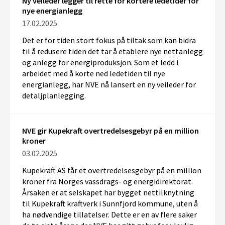
Ny veileder legger til rette for kortere ledetider for
nye energianlegg
17.02.2025
Det er for tiden stort fokus på tiltak som kan bidra
til å redusere tiden det tar å etablere nye nettanlegg
og anlegg for energiproduksjon. Som et ledd i
arbeidet med å korte ned ledetiden til nye
energianlegg, har NVE nå lansert en ny veileder for
detaljplanlegging.
NVE gir Kupekraft overtredelsesgebyr på en million
kroner
03.02.2025
Kupekraft AS får et overtredelsesgebyr på en million
kroner fra Norges vassdrags- og energidirektorat.
Årsaken er at selskapet har bygget nettilknytning
til Kupekraft kraftverk i Sunnfjord kommune, uten å
ha nødvendige tillatelser. Dette er en av flere saker