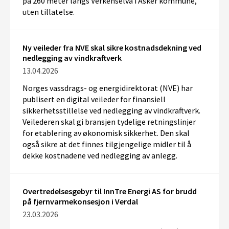
på
260
m
eter
langs Verkenselva
i Asker
kommune
,
uten tillatelse
.
Ny veileder fra NVE skal sikre kostnadsdekning ved
nedlegging av vindkraftverk
13.04.2026
Norges vassdrags- og energidirektorat (NVE) har
publisert en digital veileder for finansiell
sikkerhetsstillelse ved nedlegging av vindkraftverk.
Veilederen skal gi bransjen tydelige retningslinjer
for etablering av økonomisk sikkerhet. Den skal
også sikre at det finnes tilgjengelige midler til å
dekke kostnadene ved nedlegging av anlegg.
Overtredelsesgebyr til InnTre Energi AS for brudd
på fjernvarmekonsesjon i Verdal
23.03.2026