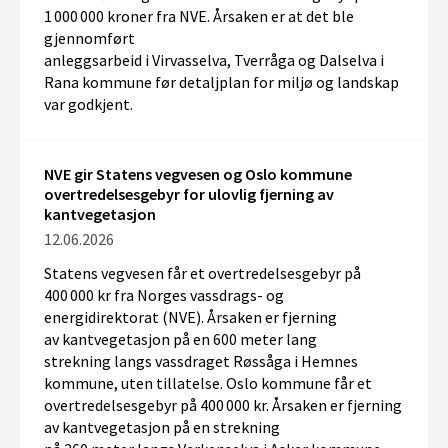
1 000 000 kr
oner
fra NVE
.
Årsaken er at det
ble
gjennomført
anleggsarbeid
i
V
irva
sselva
,
Tverråga
og
Dal
s
elva
i
Rana kommune
før detaljplan for miljø og landskap
var godkjent.
NVE gir Statens vegvesen og Oslo kommune
overtredelsesgebyr for ulovlig fjerning av
kantvegetasjon
12.06.2026
Statens vegvesen får et overtredelsesgebyr på
400 000 kr fra Norges vassdrags
-
og
energidirektorat
(NVE)
. Årsaken er
fjerning
av
kantvegetasjon på en
600 meter lang
strekning
langs
vassdraget Røssåga i Hemnes
kommune, uten
tillatelse
.
Oslo kommune får et
overtredelsesgebyr på
400 000 kr
. Årsaken er fjerning
av kantvegetasjon
på
en strekning