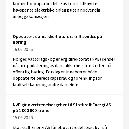
kroner for opparbeidelse av tomt tilknyttet
høyspente elektriske anlegg uten nødvendig
anleggskonsesjon.
Oppdatert damsikkerhetsforskrift sendes på
høring
16.06.2026
Norges vassdrags- og energidirektorat (NVE) sender
nå en oppdatering av damsikkerhetsforskriften på
offentlig høring. Forslaget innebærer både
oppdaterte beredskapskrav og forenkling for
kraftselskaper og andre dameiere.
NVE gir overtredelsesgebyr til Statkraft Energi AS
på 1 000 000 kroner
15.06.2026
Statkraft Energi
AS
få
r
et overtredelsesgebyr på