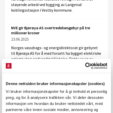
støyende arbeid ved bygging av Langerud
koblingsstasjon i Vestby kommune.
NVE gir Bjørøya AS overtredelsesgebyr på tre
millioner kroner
23.06.2025
Norges vassdrags- og energidirektorat gir gebyret
til Bjørøya AS for å med forsett ha bygget elektriske
anlegg uten nødvendig tillatelse. Dette er en av
flere saker det siste året hvor NVE gir gebyr for
ulovlig utbygging av kraftnett.
Denne nettsiden bruker informasjonskapsler (cookies)
NVE godkjenner støyundersøkelser ved Tysvær
Vi bruker informasjonskapsler for å gi innhold et personlig
vindkraftverk
preg, og for å analysere trafikken vår. Vi deler dessuten
17.06.2025
informasjon om hvordan du bruker nettstedet vårt, med
Tysvær Vindpark AS har søkt om midlertidig fritak
partnerne våre innen sosiale medier, annonsering og