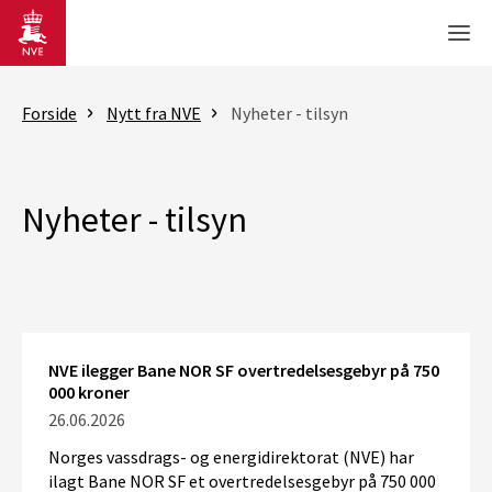
Gå til hovedinnhold
Men
Forside
Nytt fra NVE
Nyheter - tilsyn
Nyheter - tilsyn
NVE ilegger Bane NOR SF overtredelsesgebyr på 750
000 kroner
26.06.2026
Norges vassdrags- og energidirektorat (NVE) har
ilagt Bane NOR SF et overtredelsesgebyr på 750 000