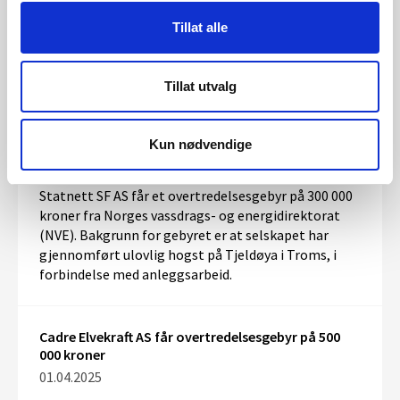
NVE vil kartlegge den samlede
reparasjonsberedskapen, vurdere endringer i
Tillat alle
organiseringen, og vurdere nye krav til fysisk sikring
av kraftanlegg.
Tillat utvalg
NVE gir Statnett SF et overtredelsesgebyr på 300
000 kroner
Kun nødvendige
10.04.2025
Statnett SF AS får et overtredelsesgebyr på 300 000
kroner fra Norges vassdrags- og energidirektorat
(NVE). Bakgrunn for gebyret er at selskapet har
gjennomført ulovlig hogst på Tjeldøya i Troms, i
forbindelse med anleggsarbeid.
Cadre Elvekraft AS får overtredelsesgebyr på 500
000 kroner
01.04.2025