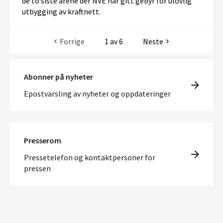
de to siste årene der NVE har gitt gebyr for ulovlig
utbygging av kraftnett.
Forrige
1 av 6
Neste
Abonner på nyheter
Epostvarsling av nyheter og oppdateringer
Presserom
Pressetelefon og kontaktpersoner for
pressen