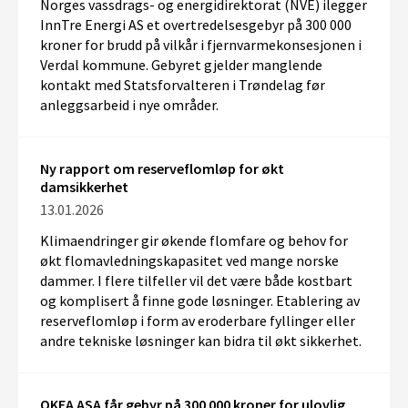
Norges vassdrags- og energidirektorat (NVE) ilegger
InnTre Energi AS et overtredelsesgebyr på 300 000
kroner for brudd på vilkår i fjernvarmekonsesjonen i
Verdal kommune. Gebyret gjelder manglende
kontakt med Statsforvalteren i Trøndelag før
anleggsarbeid i nye områder.
Ny rapport om reserveflomløp for økt
damsikkerhet
13.01.2026
Klimaendringer gir økende flomfare og
behov for
økt flomavledningskapasitet
ved mange norske
dammer.
I
flere
tilfeller vil det være både kostbart
og komplisert å finne gode løsninger. Etablering av
reserveflomløp i form av eroderbare fyllinger eller
andre
tekniske løsninger
kan bidra til økt sikkerhet.
OKEA ASA får gebyr på 300 000 kroner for ulovlig