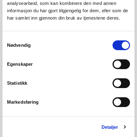
fra tiltaksplan for støy for å utføre ulike tester.
analysearbeid, som kan kombinere den med annen
Målet er å finne årsaken til støyproblemer ved
informasjon du har gjort tilgjengelig for dem, eller som de
anlegget. Norges vassdrags- og energidirektorat
har samlet inn gjennom din bruk av tjenestene deres.
(NVE) har nå godkjent denne søknaden, men med
flere vilkår for gjennomføringen av testingen.
Samtykkevalg
Nødvendig
NVE gir Namsos kommune et overtredelsesgebyr
på én million kroner
21.05.2025
Egenskaper
Norges vassdrags- og energidirektorat (NVE) gir
gebyret til Namsos kommune for ulovlig regulering
Statistikk
av Statlandvatnet og Storvatnet i
Statlandvassdraget.
Markedsføring
NVE vurderer nye tiltak for å styrke sikkerheten i
kraftsystemet
Detaljer
29.04.2025