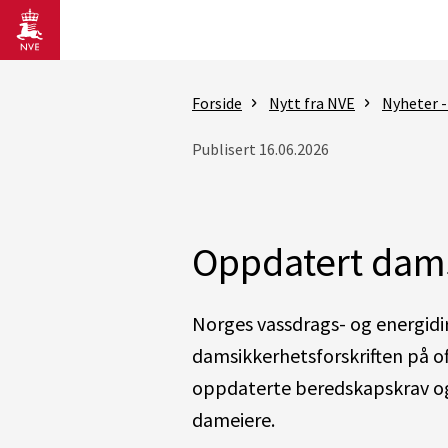
Gå til hovedinnhold
Forside
Nytt fra NVE
Nyheter -
Publisert 16.06.2026
Oppdatert dams
Norges vassdrags- og energidi
damsikkerhetsforskriften på o
oppdaterte beredskapskrav og 
dameiere.