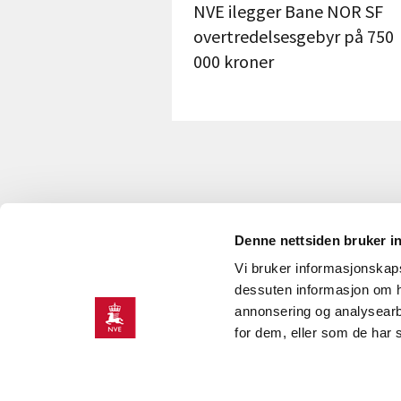
NVE ilegger Bane NOR SF
overtredelsesgebyr på 750
000 kroner
Denne nettsiden bruker i
Vi bruker informasjonskapsl
KONTAKT OSS
dessuten informasjon om h
annonsering og analysearb
Kontakt
O
for dem, eller som de har 
NVEs beredskapsrolle
J
Presserom
H