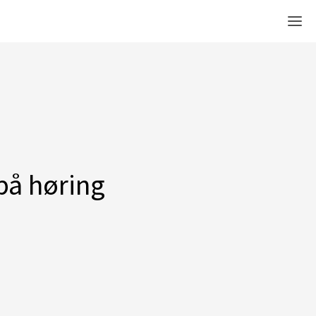
Men
på høring