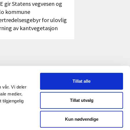
E gir Statens vegvesen og
lo kommune
ertredelsesgebyr for ulovlig
erning av kantvegetasjon
Tillat alle
 vår. Vi deler
RME
ale medier,
Tillat utvalg
tilgjengelig
Reguleringsmyndigheten
Kun nødvendige