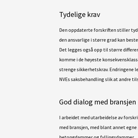
Tydelige krav
Den oppdaterte forskriften stiller tyd
den ansvarlige i større grad kan bes
Det legges også opp til større differ
komme i de høyeste konsekvensklass
strenge sikkerhetskrav. Endringene leg
NVEs saksbehandling slik at andre til
God dialog med bransjen
I arbeidet med utarbeidelse av forskr
med bransjen, med blant annet egne g
betongdammer og fyllingsdammer.