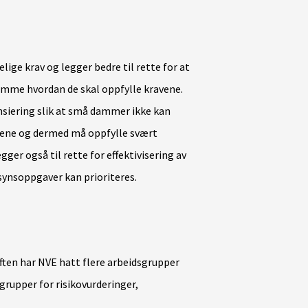
elige krav og legger bedre til rette for at
temme hvordan de skal oppfylle kravene.
ensiering slik at små dammer ikke kan
ene og dermed må oppfylle svært
ger også til rette for effektivisering av
synsoppgaver kan prioriteres.
iften har NVE hatt flere arbeidsgrupper
rupper for risikovurderinger,