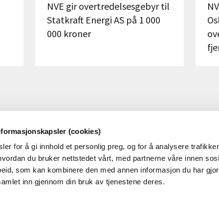
NVE gir overtredelsesgebyr til
NV
Statkraft Energi AS på 1 000
Os
000 kroner
ov
fj
nformasjonskapsler (cookies)
er for å gi innhold et personlig preg, og for å analysere trafikken
OM NVE
OM NETTSTEDET
vordan du bruker nettstedet vårt, med partnerne våre innen sosi
eid, som kan kombinere den med annen informasjon du har gjort 
m NVE
Personvern og cookies
samlet inn gjennom din bruk av tjenestene deres.
obb i NVE
Tilgjengelighetserklæring
øringer